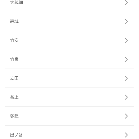
大蔵畑
高城
竹安
竹良
立田
谷上
塚廻
出ノ谷