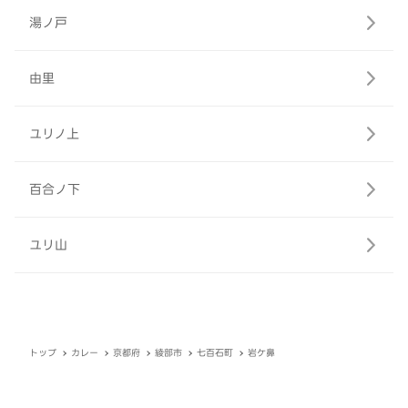
湯ノ戸
由里
ユリノ上
百合ノ下
ユリ山
トップ
カレー
京都府
綾部市
七百石町
岩ケ鼻