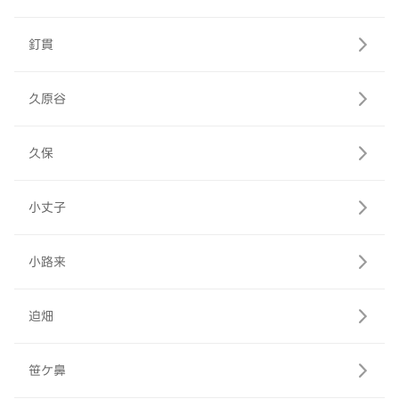
釘貫
久原谷
久保
小丈子
小路来
迫畑
笹ケ鼻