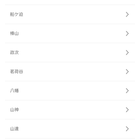
船ケ迫
棒山
政次
茗荷谷
八幡
山神
山達