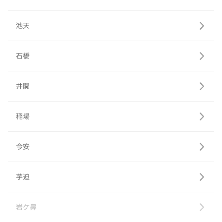
池天
石橋
井関
稲場
今安
芋迫
岩ケ鼻