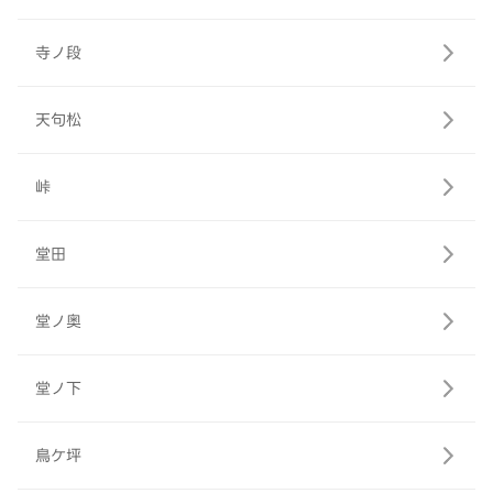
寺ノ段
天句松
峠
堂田
堂ノ奥
堂ノ下
鳥ケ坪