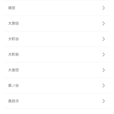
姥田
大原田
大町谷
大町前
大釜田
奥ノ谷
奥政次