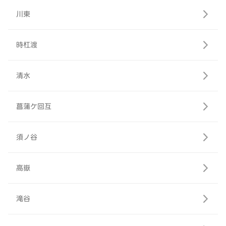
川東
時杠渡
清水
菖蒲ケ回互
須ノ谷
高嶽
滝谷