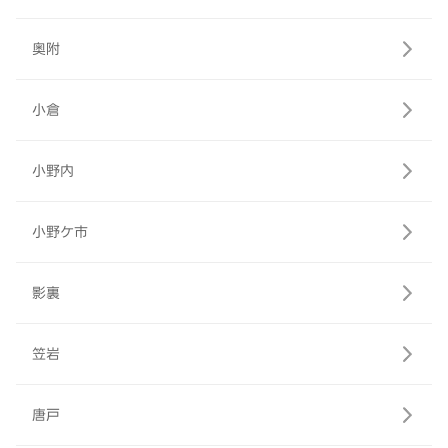
奥附
小倉
小野内
小野ケ市
影裏
笠岩
唐戸