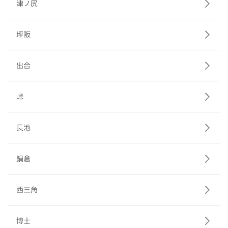
津ノ尻
坪阪
出合
峠
長池
鍋倉
西三角
博士