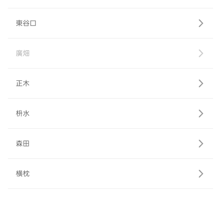
東谷口
廣畑
正木
枡水
森田
横枕