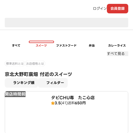
ログイン
会員登録
現在のお届け先：
すべて
スイーツ
ファストフード
弁当
カレーライス
すべて見る
標準送料とは
お店価格とは
京北大野町廣畑 付近のスイーツ
適用なし
ランキング順
フィルター
開店時間前
タピCHU毒 たこ心店
3.5
(41)
送料
650円