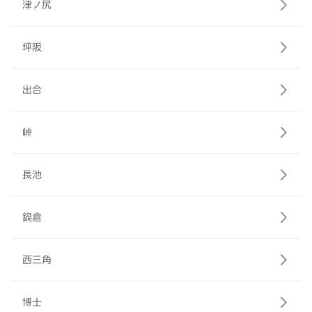
津ノ尻
坪阪
出合
峠
長池
鍋倉
西三角
博士