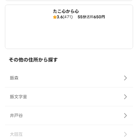
たこ心から心
3.6
(471)
55分
送料
650円
その他の住所から探す
飯森
飯文字釜
井戸谷
大回互