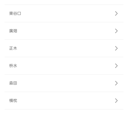
東谷口
廣畑
正木
枡水
森田
横枕