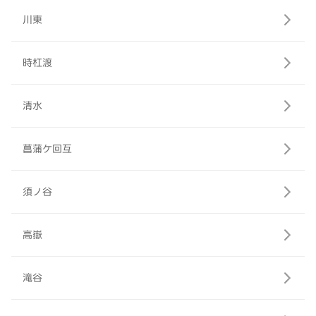
川東
時杠渡
清水
菖蒲ケ回互
須ノ谷
高嶽
滝谷