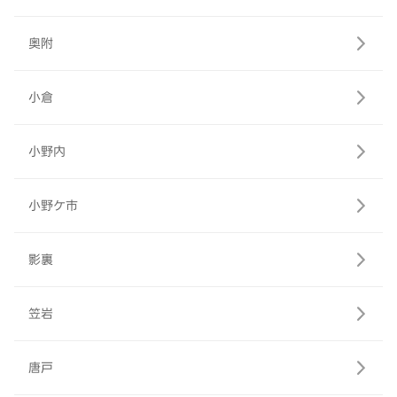
奥附
小倉
小野内
小野ケ市
影裏
笠岩
唐戸