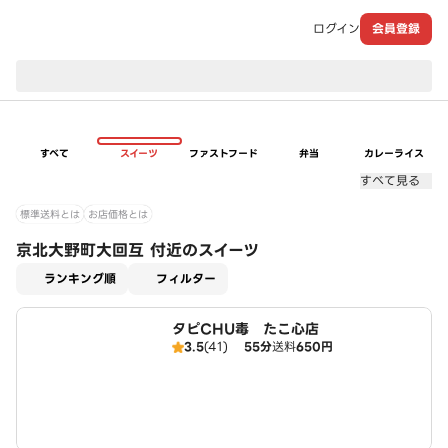
ログイン
会員登録
現在のお届け先：
すべて
スイーツ
ファストフード
弁当
カレーライス
すべて見る
標準送料とは
お店価格とは
京北大野町大回互 付近のスイーツ
適用なし
ランキング順
フィルター
タピCHU毒 たこ心店
3.5
(41)
55分
送料
650円