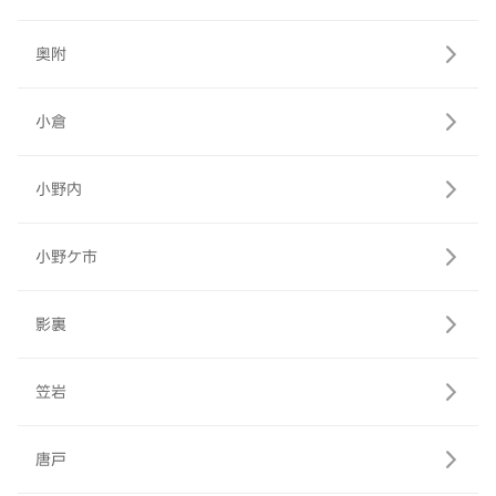
奥附
小倉
小野内
小野ケ市
影裏
笠岩
唐戸