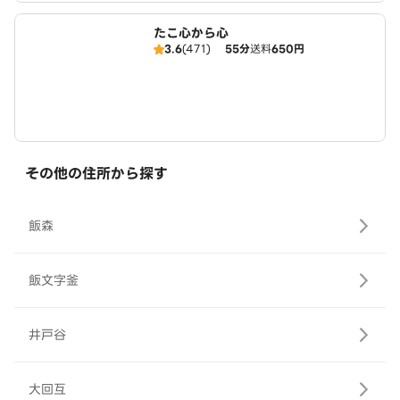
たこ心から心
3.6
(471)
55分
送料
650円
その他の住所から探す
飯森
飯文字釜
井戸谷
大回互