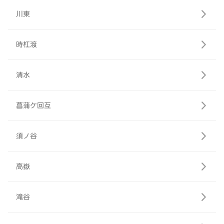
川東
時杠渡
清水
菖蒲ケ回互
須ノ谷
高嶽
滝谷