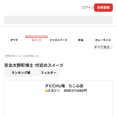
ログイン
会員登録
現在のお届け先：
すべて
スイーツ
ファストフード
弁当
カレーライス
すべて見る
標準送料とは
お店価格とは
京北大野町博士 付近のスイーツ
適用なし
ランキング順
フィルター
タピCHU毒 たこ心店
3.5
(41)
55分
送料
650円