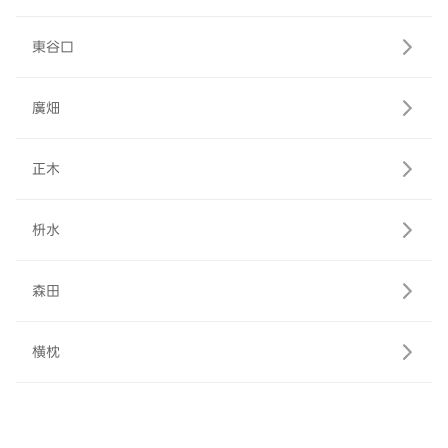
東谷口
廣畑
正木
枡水
森田
横枕