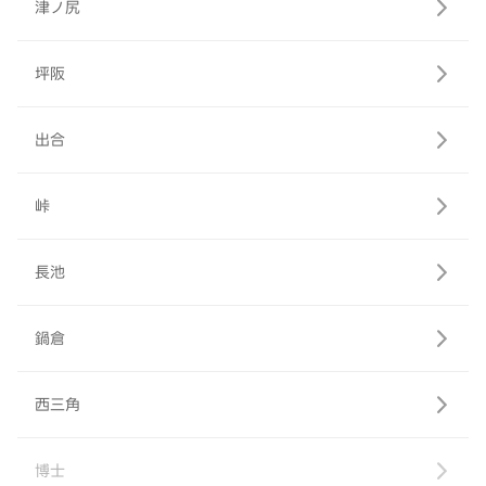
津ノ尻
坪阪
出合
峠
長池
鍋倉
西三角
博士