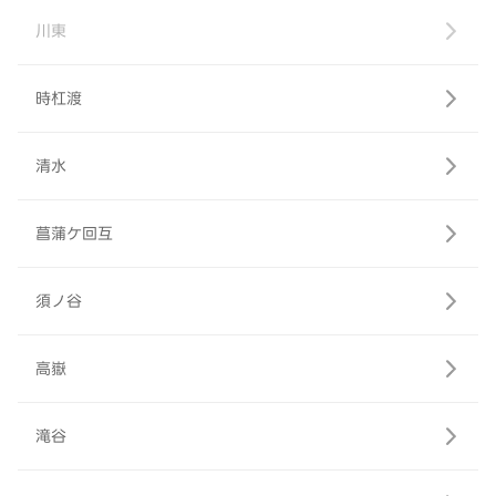
川東
時杠渡
清水
菖蒲ケ回互
須ノ谷
高嶽
滝谷