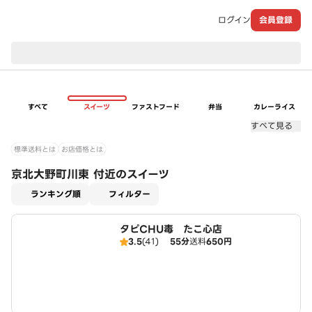
ログイン
会員登録
現在のお届け先：
すべて
スイーツ
ファストフード
弁当
カレーライス
すべて見る
標準送料とは
お店価格とは
京北大野町川東 付近のスイーツ
適用なし
ランキング順
フィルター
タピCHU毒 たこ心店
3.5
(41)
55分
送料
650円