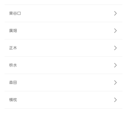
東谷口
廣畑
正木
枡水
森田
横枕