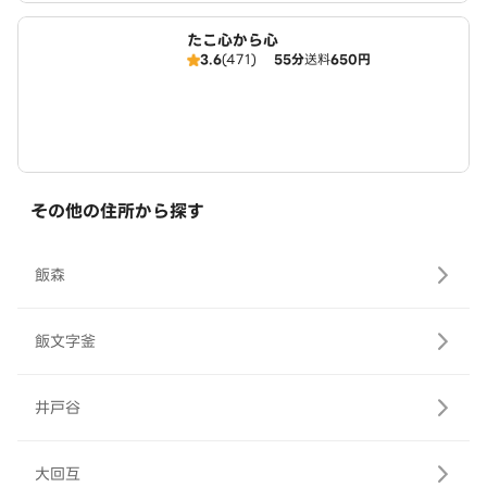
たこ心から心
3.6
(471)
55分
送料
650円
その他の住所から探す
飯森
飯文字釜
井戸谷
大回互