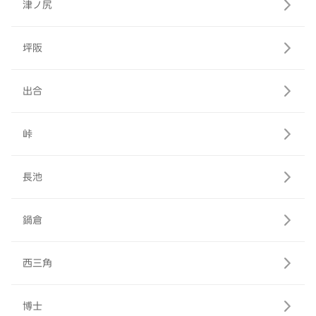
津ノ尻
坪阪
出合
峠
長池
鍋倉
西三角
博士