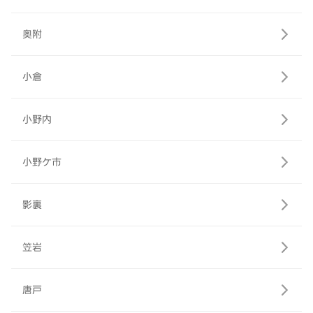
奥附
小倉
小野内
小野ケ市
影裏
笠岩
唐戸