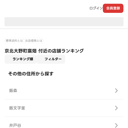
ログイン
会員登録
現在のお届け先：
標準送料とは
お店価格とは
京北大野町廣畑 付近の店舗ランキング
適用なし
ランキング順
フィルター
その他の住所から探す
飯森
飯文字釜
井戸谷