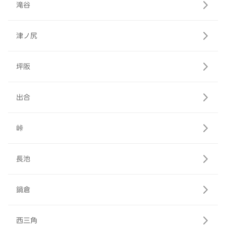
滝谷
津ノ尻
坪阪
出合
峠
長池
鍋倉
西三角