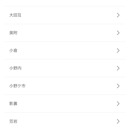
大回互
奥附
小倉
小野内
小野ケ市
影裏
笠岩