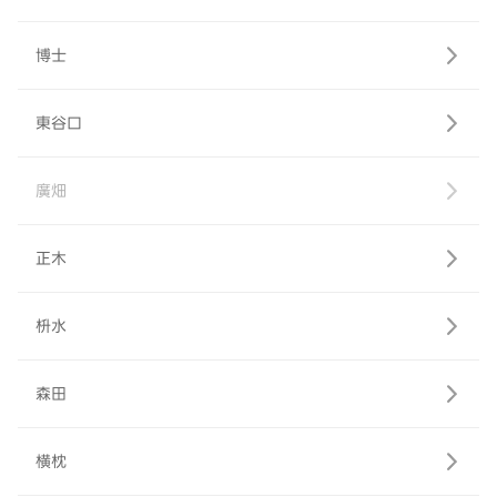
博士
東谷口
廣畑
正木
枡水
森田
横枕