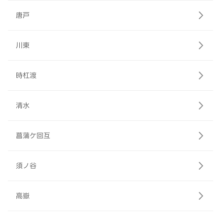
唐戸
川東
時杠渡
清水
菖蒲ケ回互
須ノ谷
高嶽