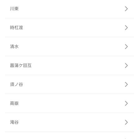
川東
時杠渡
清水
菖蒲ケ回互
須ノ谷
高嶽
滝谷