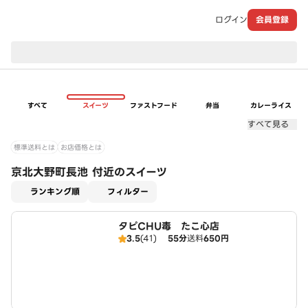
ログイン
会員登録
現在のお届け先：
すべて
スイーツ
ファストフード
弁当
カレーライス
すべて見る
標準送料とは
お店価格とは
京北大野町長池 付近のスイーツ
適用なし
ランキング順
フィルター
タピCHU毒 たこ心店
3.5
(41)
55分
送料
650円