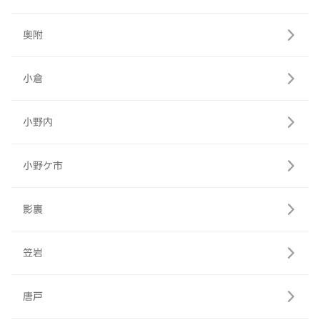
奥附
小倉
小野内
小野ケ市
影裏
笠岩
唐戸