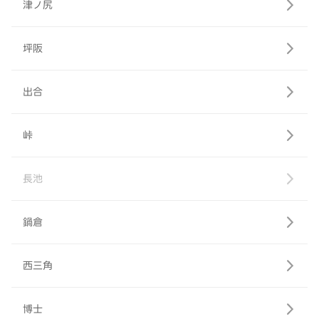
津ノ尻
坪阪
出合
峠
長池
鍋倉
西三角
博士