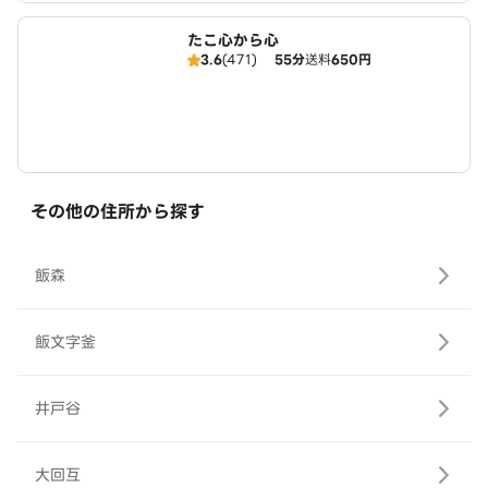
たこ心から心
3.6
(471)
55分
送料
650円
その他の住所から探す
飯森
飯文字釜
井戸谷
大回互