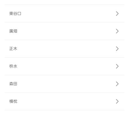
東谷口
廣畑
正木
枡水
森田
横枕