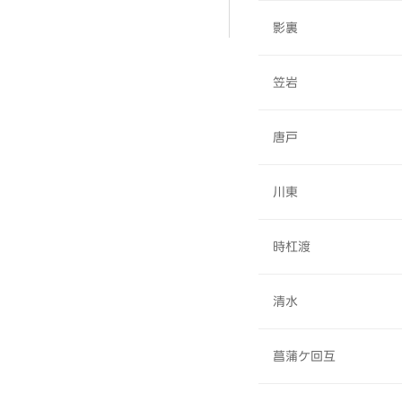
影裏
笠岩
唐戸
川東
時杠渡
清水
菖蒲ケ回互