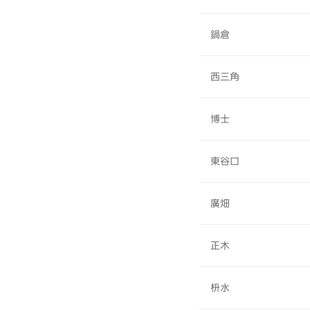
鍋倉
西三角
博士
東谷口
廣畑
正木
枡水