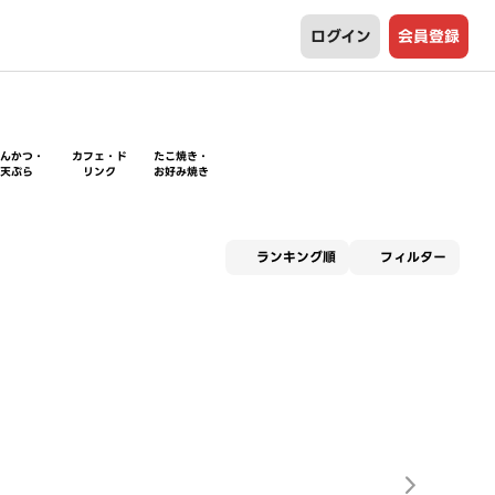
ログイン
会員登録
とんかつ・
カフェ・ド
たこ焼き・
天ぷら
リンク
お好み焼き
適用な
ランキング順
フィルター