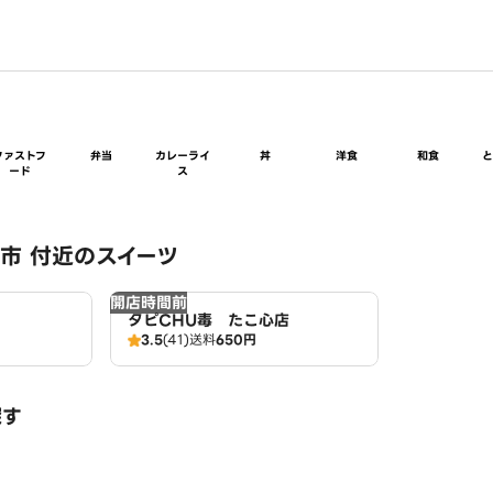
ファストフ
弁当
カレーライ
丼
洋食
和食
ード
ス
市 付近のスイーツ
開店時間前
タピCHU毒 たこ心店
3.5
(41)
送料
650円
探す