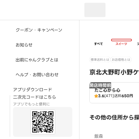
現在のお届け先：
クーポン・キャンペーン
すべて
スイーツ
お知らせ
出前にゃんクラブとは
標準送料とは
お店価格とは
京北大野町小野ケ
ヘルプ・お問い合わせ
開店時間前
アプリダウンロード
たこ心から心
3.6
(471)
送料
650円
二次元コードはこちら
アプリでもっと便利に
その他の住所から
飯森