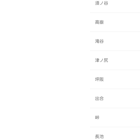
須ノ谷
高嶽
滝谷
津ノ尻
坪阪
出合
峠
長池