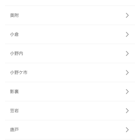
奥附
小倉
小野内
小野ケ市
影裏
笠岩
唐戸