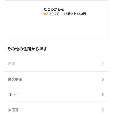
たこ心から心
3.6
(471)
55分
送料
650円
その他の住所から探す
飯森
飯文字釜
井戸谷
大回互