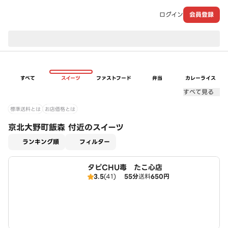
ログイン
会員登録
現在のお届け先：
すべて
スイーツ
ファストフード
弁当
カレーライス
すべて見る
標準送料とは
お店価格とは
京北大野町飯森 付近のスイーツ
適用なし
ランキング順
フィルター
タピCHU毒 たこ心店
3.5
(41)
55分
送料
650円