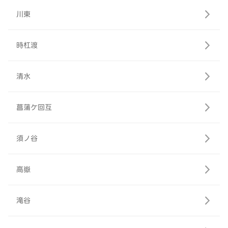
川東
時杠渡
清水
菖蒲ケ回互
須ノ谷
高嶽
滝谷