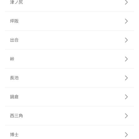
津ノ尻
坪阪
出合
峠
長池
鍋倉
西三角
博士