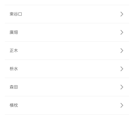
東谷口
廣畑
正木
枡水
森田
横枕