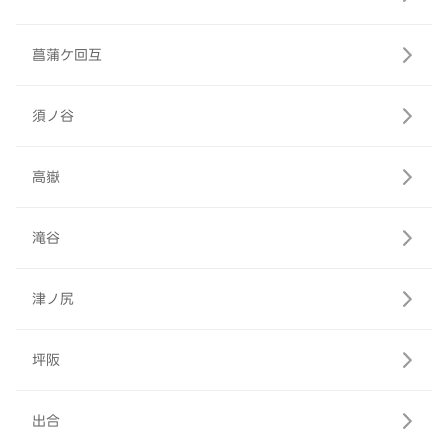
菖蒲ケ回互
須ノ谷
高嶽
滝谷
津ノ尻
坪阪
出合