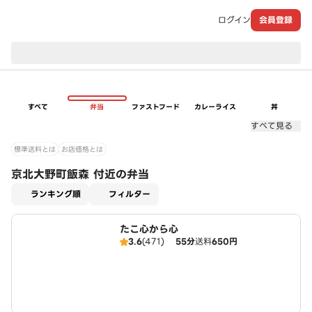
ログイン
会員登録
現在のお届け先：
すべて
弁当
ファストフード
カレーライス
丼
すべて見る
標準送料とは
お店価格とは
京北大野町飯森 付近の弁当
適用なし
ランキング順
フィルター
たこ心から心
3.6
(471)
55分
送料
650円