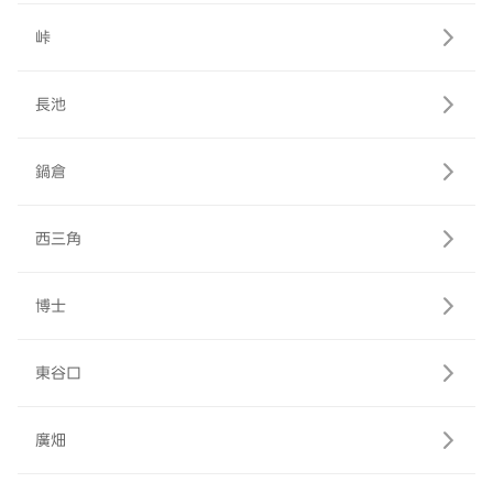
峠
長池
鍋倉
西三角
博士
東谷口
廣畑