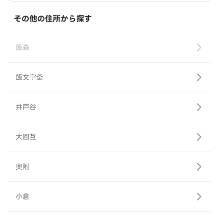
その他の住所から探す
飯森
飯文字釜
井戸谷
大回互
奥附
小倉