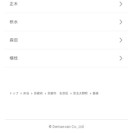
正木
枡水
森田
横枕
トップ
弁当
京都府
京都市 右京区
京北大野町
飯森
© Demae-can Co., Ltd.