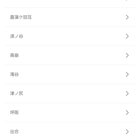
菖蒲ケ回互
須ノ谷
高嶽
滝谷
津ノ尻
坪阪
出合