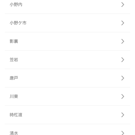
小野内
小野ケ市
影裏
笠岩
唐戸
川東
時杠渡
清水