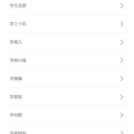
字万五郎
字三ツ石
字南入
字南川後
字箕輪
字宮前
字向野
字薬師前