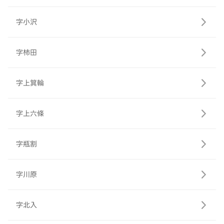
字小沢
字柿田
字上箕輪
字上六條
字瓶割
字川原
字北入