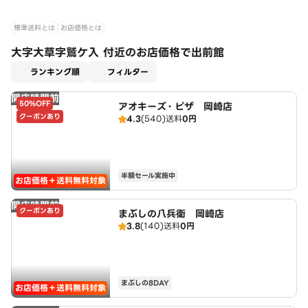
標準送料とは
お店価格とは
大字大草字鷲ケ入 付近のお店価格で出前館
適用なし
ランキング順
フィルター
開店時間前
50%OFF
アオキーズ・ピザ 岡崎店
クーポンあり
4.3
(540)
送料
0円
半額セール実施中
お店価格＋送料無料対象
開店時間前
クーポンあり
まぶしの八兵衛 岡崎店
3.8
(140)
送料
0円
まぶしの8DAY
お店価格＋送料無料対象