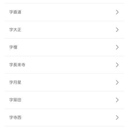
字直道
字大正
字檀
字長来寺
字月星
字築田
字寺西