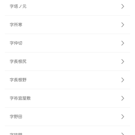
字塔ノ元
字所寒
字仲切
字長根尻
字長根野
字祢宜屋敷
字野田