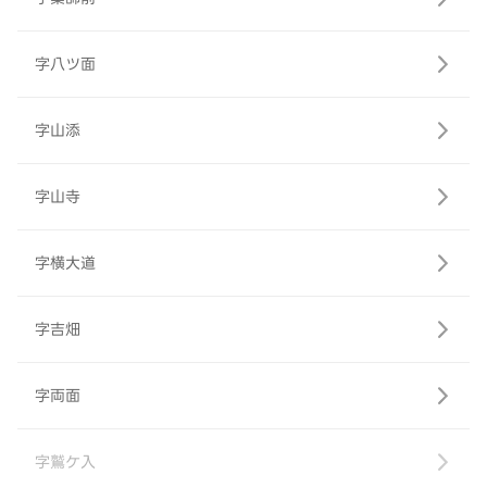
字八ツ面
字山添
字山寺
字横大道
字吉畑
字両面
字鷲ケ入