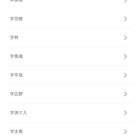
字狭間
字羽根
字林
字馬場
字平坂
字広野
字渕ケ入
字太根