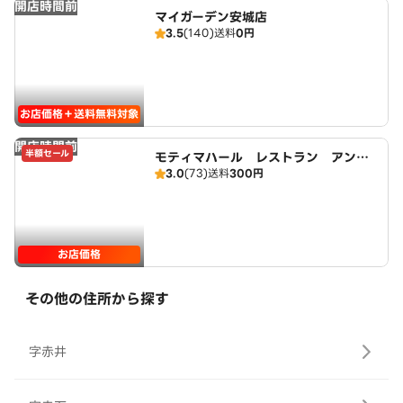
開店時間前
マイガーデン安城店
3.5
(140)
送料
0円
お店価格＋送料無料対象
開店時間前
半額セール
モティマハール レストラン アンド
3.0
(73)
送料
300円
バー
お店価格
その他の住所から探す
字赤井