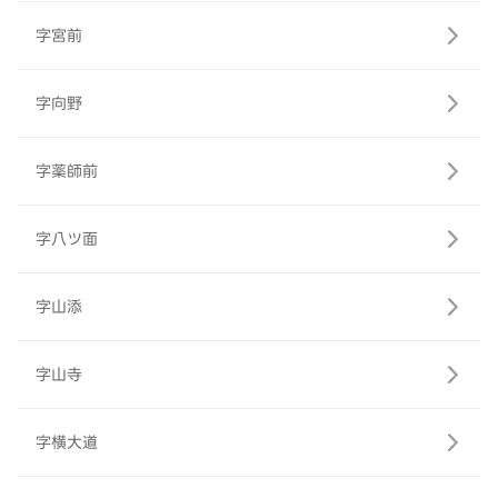
字宮前
字向野
字薬師前
字八ツ面
字山添
字山寺
字横大道