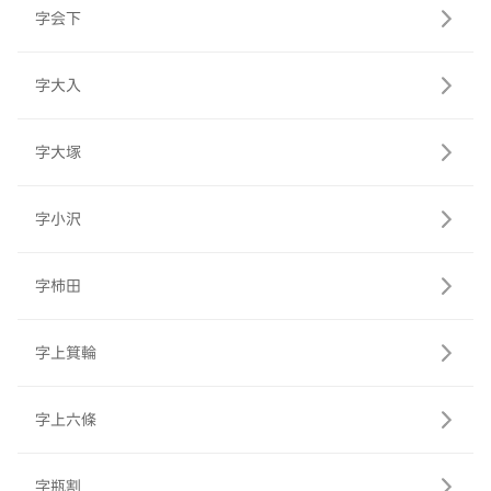
字会下
字大入
字大塚
字小沢
字柿田
字上箕輪
字上六條
字瓶割