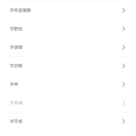
字祢宜屋敷
字野田
字狭間
字羽根
字林
字馬場
字平坂