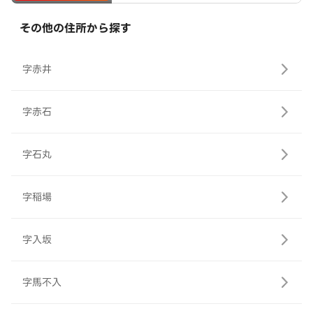
その他の住所から探す
字赤井
字赤石
字石丸
字稲場
字入坂
字馬不入