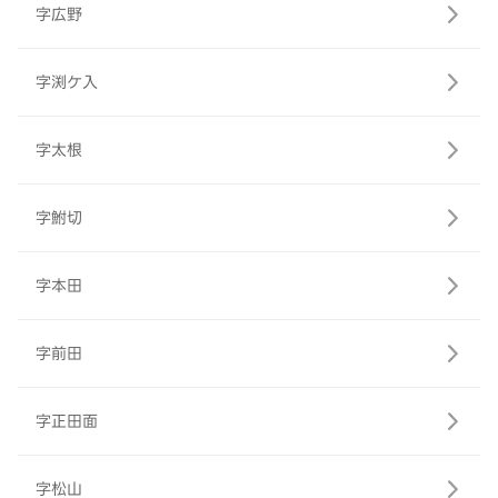
字広野
字渕ケ入
字太根
字鮒切
字本田
字前田
字正田面
字松山