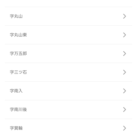
字丸山
字丸山東
字万五郎
字三ツ石
字南入
字南川後
字箕輪