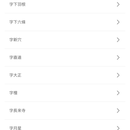
字下羽根
字下六條
字新穴
字直道
字大正
字檀
字長来寺
字月星