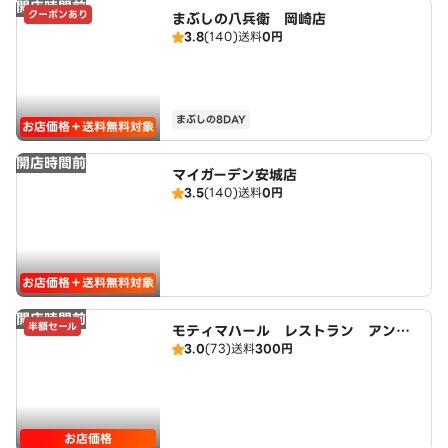
開店時間前
クーポンあり
まぶしの八兵衛 岡崎店
3.8
(140)
送料
0円
まぶしの8DAY
お店価格＋送料無料対象
開店時間前
マイガーデン安城店
3.5
(140)
送料
0円
お店価格＋送料無料対象
開店時間前
半額セール
モティマハール レストラン アンド
3.0
(73)
送料
300円
バー
お店価格