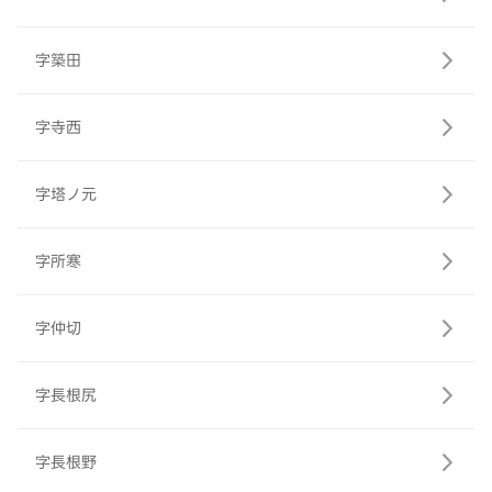
字築田
字寺西
字塔ノ元
字所寒
字仲切
字長根尻
字長根野