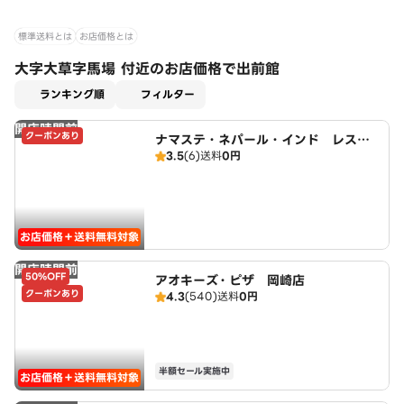
標準送料とは
お店価格とは
大字大草字馬場 付近のお店価格で出前館
適用なし
ランキング順
フィルター
開店時間前
クーポンあり
ナマステ・ネパール・インド レスト
3.5
(6)
送料
0円
ラン
お店価格＋送料無料対象
開店時間前
50%OFF
アオキーズ・ピザ 岡崎店
クーポンあり
4.3
(540)
送料
0円
半額セール実施中
お店価格＋送料無料対象