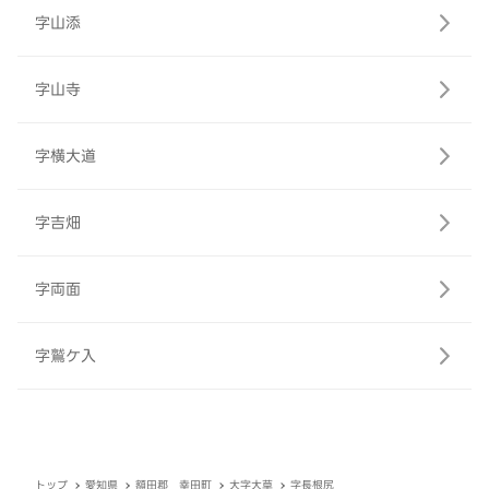
字山添
字山寺
字横大道
字吉畑
字両面
字鷲ケ入
トップ
愛知県
額田郡 幸田町
大字大草
字長根尻