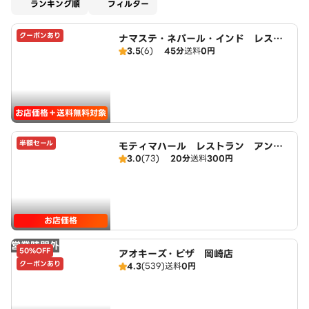
適用なし
ランキング順
フィルター
クーポンあり
ナマステ・ネパール・インド レスト
3.5
(6)
45分
送料
0円
ラン
お店価格＋送料無料対象
半額セール
モティマハール レストラン アンド
3.0
(73)
20分
送料
300円
バー
お店価格
営業時間外
50%OFF
アオキーズ・ピザ 岡崎店
クーポンあり
4.3
(539)
送料
0円