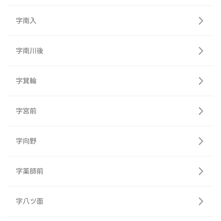
字南入
字南川後
字箕輪
字宮前
字向野
字薬師前
字八ツ面