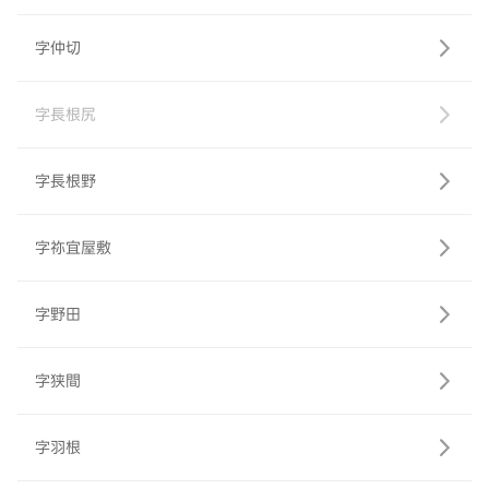
字仲切
字長根尻
字長根野
字祢宜屋敷
字野田
字狭間
字羽根