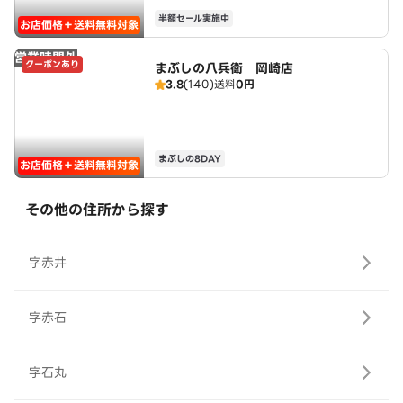
半額セール実施中
お店価格＋送料無料対象
営業時間外
クーポンあり
まぶしの八兵衛 岡崎店
3.8
(140)
送料
0円
まぶしの8DAY
お店価格＋送料無料対象
その他の住所から探す
字赤井
字赤石
字石丸