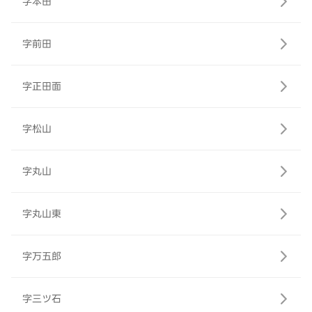
字本田
字前田
字正田面
字松山
字丸山
字丸山東
字万五郎
字三ツ石