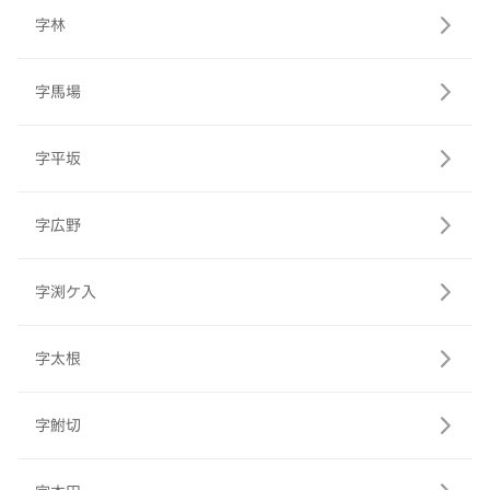
字林
字馬場
字平坂
字広野
字渕ケ入
字太根
字鮒切