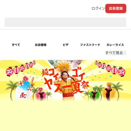
ログイン
会員登録
現在のお届け先：
すべて
お店価格
ピザ
ファストフード
カレーライス
すべて見る
超ゴイゴイヤスー夏祭