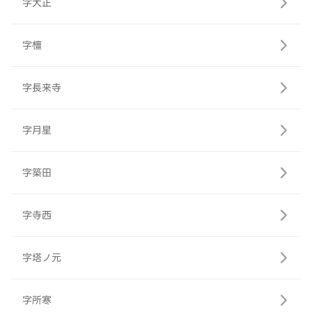
字大正
字檀
字長来寺
字月星
字築田
字寺西
字塔ノ元
字所寒