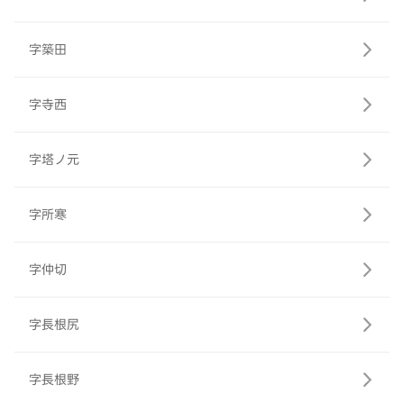
字築田
字寺西
字塔ノ元
字所寒
字仲切
字長根尻
字長根野