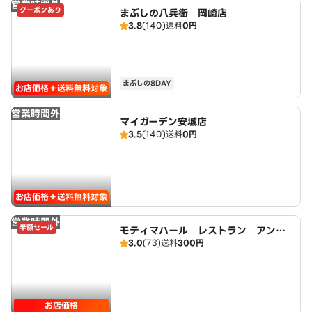
営業時間外
クーポンあり
まぶしの八兵衛 岡崎店
3.8
(140)
送料
0円
まぶしの8DAY
お店価格＋送料無料対象
営業時間外
マイガーデン安城店
3.5
(140)
送料
0円
お店価格＋送料無料対象
営業時間外
半額セール
モティマハール レストラン アンド
3.0
(73)
送料
300円
バー
お店価格