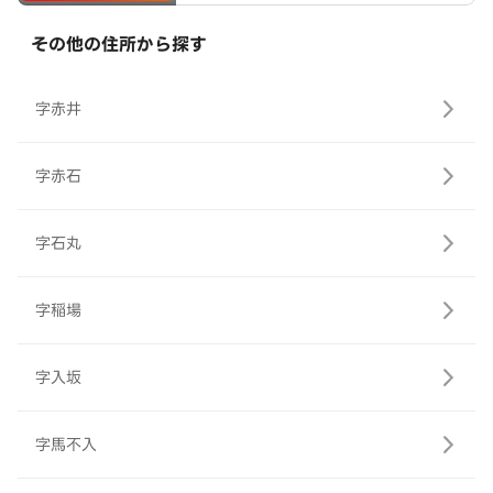
その他の住所から探す
字赤井
字赤石
字石丸
字稲場
字入坂
字馬不入