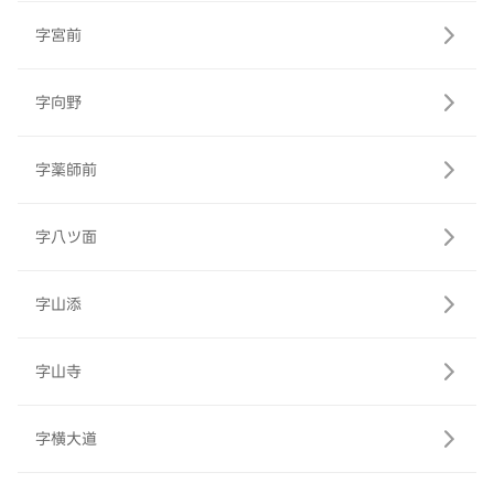
字宮前
字向野
字薬師前
字八ツ面
字山添
字山寺
字横大道