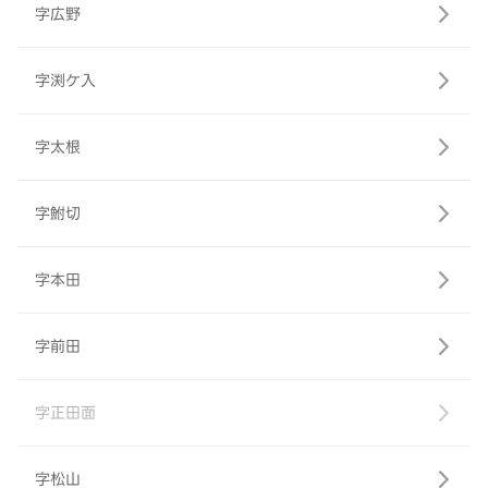
字広野
字渕ケ入
字太根
字鮒切
字本田
字前田
字正田面
字松山