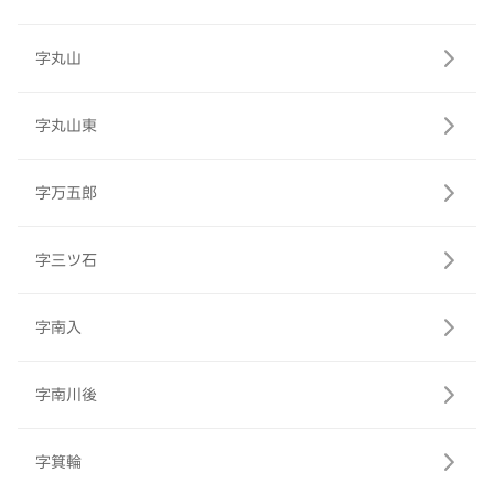
字丸山
字丸山東
字万五郎
字三ツ石
字南入
字南川後
字箕輪