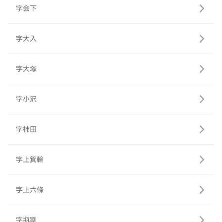
字会下
字大入
字大塚
字小沢
字柿田
字上箕輪
字上六條
字瓶割