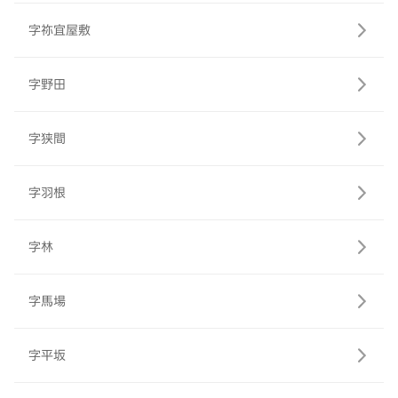
字祢宜屋敷
字野田
字狭間
字羽根
字林
字馬場
字平坂