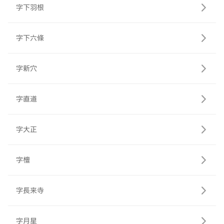
字下羽根
字下六條
字新穴
字直道
字大正
字檀
字長来寺
字月星