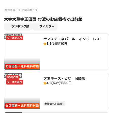
標準送料とは
お店価格とは
大字大草字正田面 付近のお店価格で出前館
適用なし
ランキング順
フィルター
営業時間外
クーポンあり
ナマステ・ネパール・インド レスト
3.5
(6)
送料
0円
ラン
お店価格＋送料無料対象
営業時間外
50%OFF
アオキーズ・ピザ 岡崎店
クーポンあり
4.3
(539)
送料
0円
半額セール実施中
お店価格＋送料無料対象