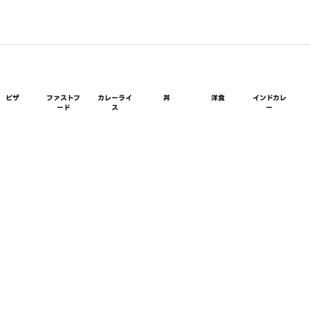
ピザ
ファストフ
カレーライ
丼
洋食
インドカレ
ード
ス
ー