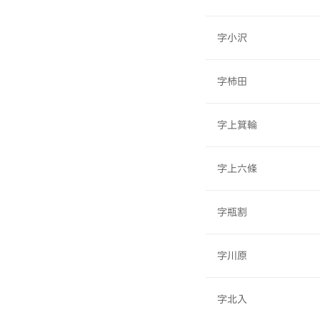
字小沢
字柿田
字上箕輪
字上六條
字瓶割
字川原
字北入