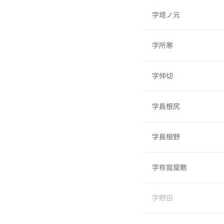
字塔ノ元
字所寒
字仲切
字長根尻
字長根野
字祢宜屋敷
字野田