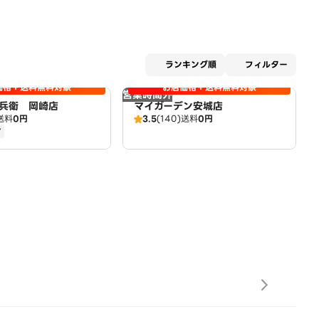
適用な
ランキング順
フィルター
価格＋送料無料対象
お店価格＋送料無料対象
営業時間外
兵衛 岡崎店
マイガーデン安城店
送料
0円
3.5
(140)
送料
0円
Y