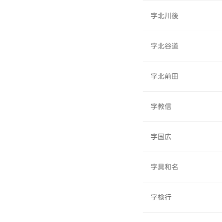
字北川後
字北谷道
字北前田
字教信
字国広
字具和名
字検行