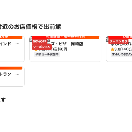
付近のお店価格で出前館
料対象
お店価格＋送料無料対象
お店
営業時間外
営業時間外
50%OFF
クーポンあり
インド レ
アオキーズ・ピザ 岡崎店
まぶしの八
クーポンあり
4.2
(538)
送料
0円
3.8
(140)
半額セール実施中
まぶしの8DA
トラン ア
探す