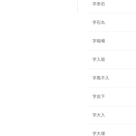
字赤石
字石丸
字稲場
字入坂
字馬不入
字会下
字大入
字大塚