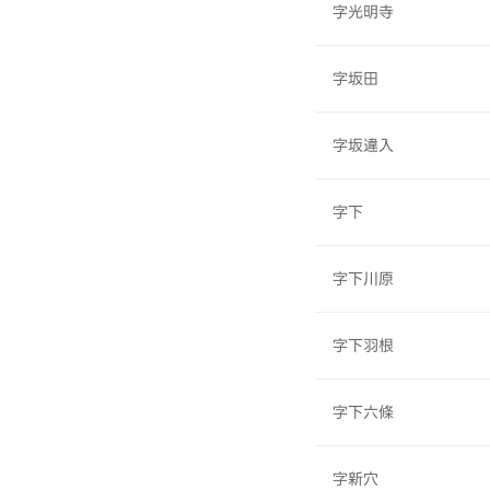
字光明寺
字坂田
字坂違入
字下
字下川原
字下羽根
字下六條
字新穴