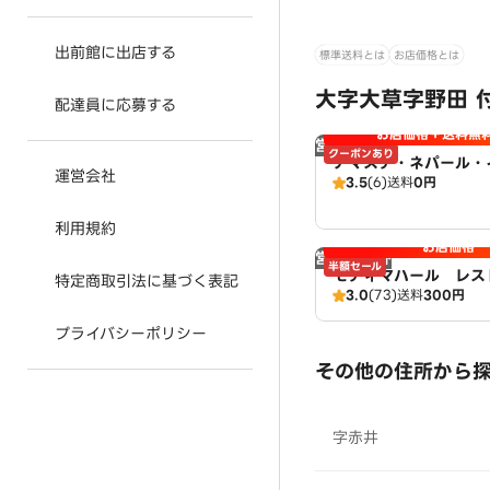
出前館に出店する
標準送料とは
お店価格とは
大字大草字野田 
配達員に応募する
お店価格＋送料無
営業時間外
クーポンあり
ナマステ・ネパール・
運営会社
3.5
(6)
送料
0円
ストラン
利用規約
お店価格
営業時間外
半額セール
モティマハール レス
特定商取引法に基づく表記
3.0
(73)
送料
300円
ンドバー
プライバシーポリシー
その他の住所から
字赤井