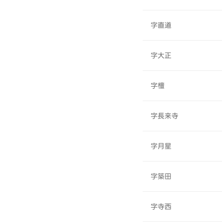
字直道
字大正
字檀
字長来寺
字月星
字築田
字寺西