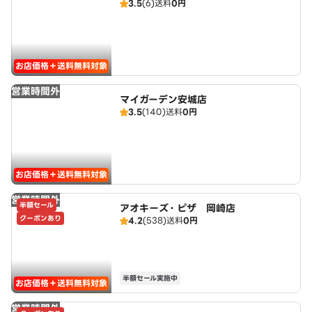
3.5
(6)
送料
0円
ラン
お店価格＋送料無料対象
営業時間外
マイガーデン安城店
3.5
(140)
送料
0円
お店価格＋送料無料対象
営業時間外
半額セール
アオキーズ・ピザ 岡崎店
クーポンあり
4.2
(538)
送料
0円
半額セール実施中
お店価格＋送料無料対象
営業時間外