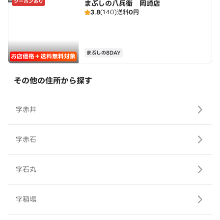
クーポンあり
まぶしの八兵衛 岡崎店
3.8
(140)
送料
0円
まぶしの8DAY
お店価格＋送料無料対象
その他の住所から探す
字赤井
字赤石
字石丸
字稲場