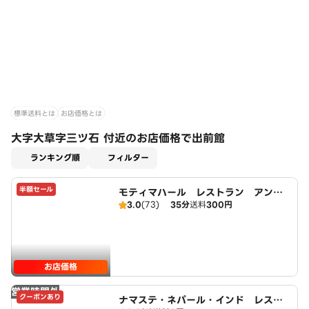
標準送料とは
お店価格とは
大字大草字三ツ石 付近のお店価格で出前館
適用なし
ランキング順
フィルター
半額セール
モティマハール レストラン アンド
3.0
(73)
35分
送料
300円
バー
お店価格
営業時間外
クーポンあり
ナマステ・ネパール・インド レスト