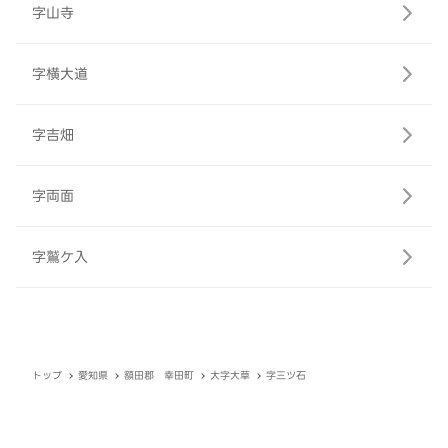
字山寺
字横大道
字吉畑
字両面
字鷲ケ入
トップ
愛知県
額田郡 幸田町
大字大草
字三ツ石