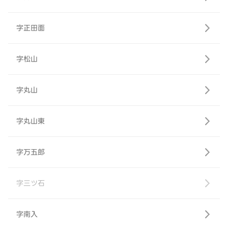
字正田面
字松山
字丸山
字丸山東
字万五郎
字三ツ石
字南入