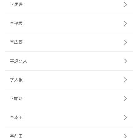
字馬場
字平坂
字広野
字渕ケ入
字太根
字鮒切
字本田
字前田