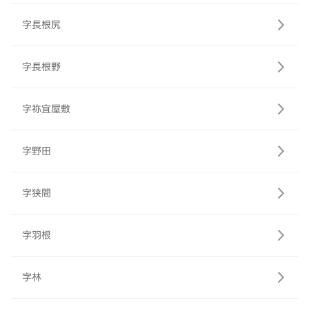
字長根尻
字長根野
字祢宜屋敷
字野田
字狭間
字羽根
字林