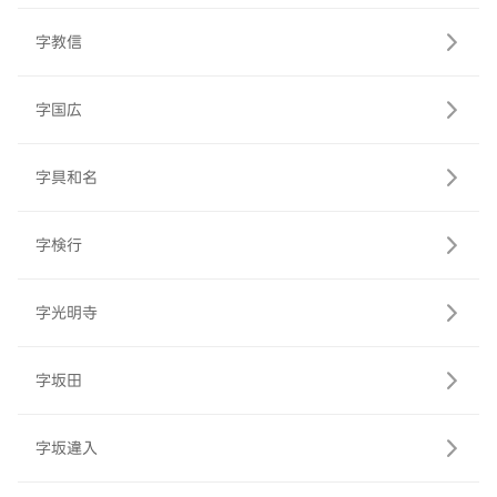
字教信
字国広
字具和名
字検行
字光明寺
字坂田
字坂違入