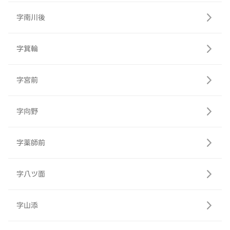
字南川後
字箕輪
字宮前
字向野
字薬師前
字八ツ面
字山添