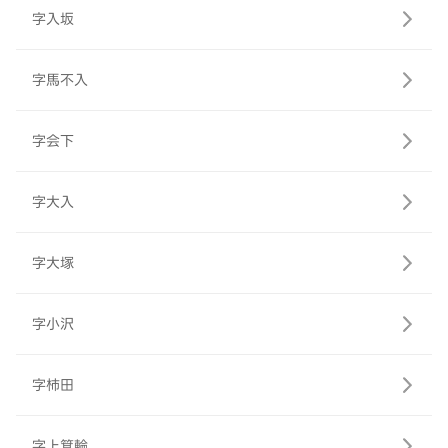
字入坂
字馬不入
字会下
字大入
字大塚
字小沢
字柿田
字上箕輪