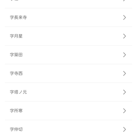
字長来寺
字月星
字築田
字寺西
字塔ノ元
字所寒
字仲切