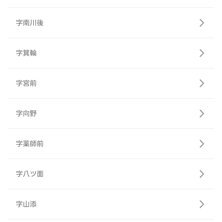
字南川後
字箕輪
字宮前
字向野
字薬師前
字八ツ面
字山添