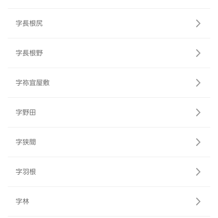
字長根尻
字長根野
字祢宜屋敷
字野田
字狭間
字羽根
字林