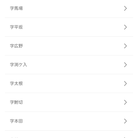
字馬場
字平坂
字広野
字渕ケ入
字太根
字鮒切
字本田