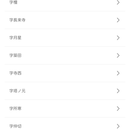
字檀
字長来寺
字月星
字築田
字寺西
字塔ノ元
字所寒
字仲切