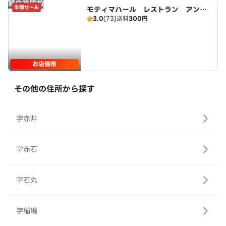
開店時間前
半額セール
モティマハール レストラン アンド
3.0
(73)
送料
300円
バー
お店価格
その他の住所から探す
字赤井
字赤石
字石丸
字稲場