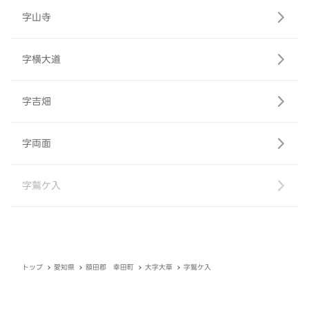
字山寺
字横大道
字吉畑
字両面
字鷲ケ入
トップ
愛知県
額田郡 幸田町
大字大草
字鷲ケ入