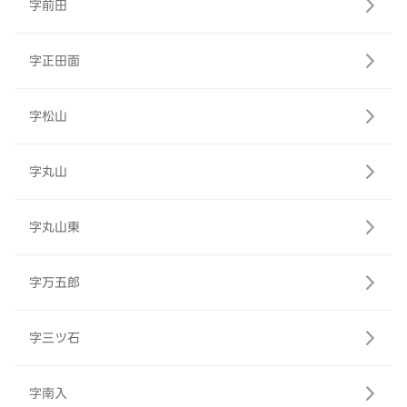
字前田
字正田面
字松山
字丸山
字丸山東
字万五郎
字三ツ石
字南入