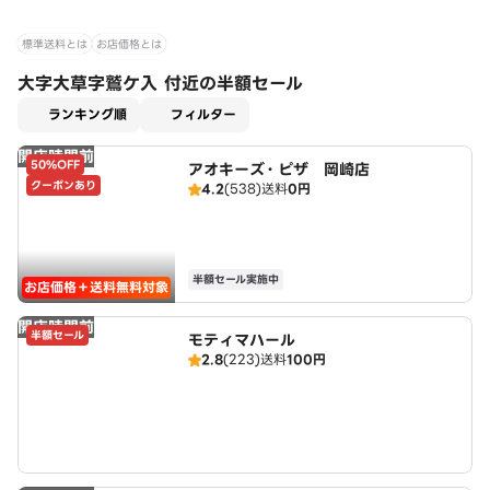
標準送料とは
お店価格とは
大字大草字鷲ケ入 付近の半額セール
適用なし
ランキング順
フィルター
開店時間前
50%OFF
アオキーズ・ピザ 岡崎店
クーポンあり
4.2
(538)
送料
0円
半額セール実施中
お店価格＋送料無料対象
開店時間前
半額セール
モティマハール
2.8
(223)
送料
100円