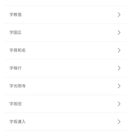
字教信
字国広
字具和名
字検行
字光明寺
字坂田
字坂違入