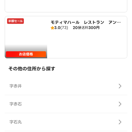
半額セール
モティマハール レストラン アンド
3.0
(73)
20分
送料
300円
バー
お店価格
その他の住所から探す
字赤井
字赤石
字石丸