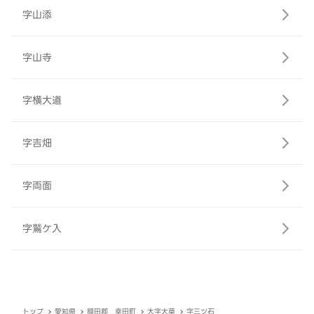
字山添
字山寺
字横大道
字吉畑
字両面
字鷲ケ入
トップ
愛知県
額田郡 幸田町
大字大草
字三ツ石