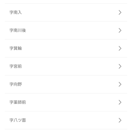
字南入
字南川後
字箕輪
字宮前
字向野
字薬師前
字八ツ面