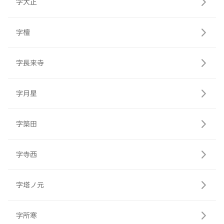
字大正
字檀
字長来寺
字月星
字築田
字寺西
字塔ノ元
字所寒