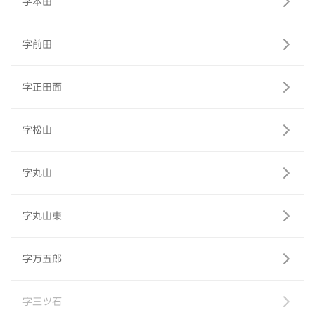
字本田
字前田
字正田面
字松山
字丸山
字丸山東
字万五郎
字三ツ石