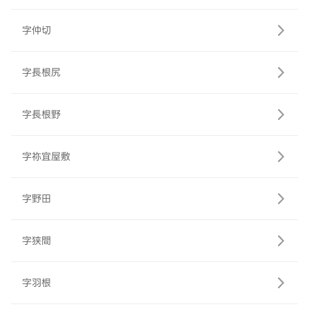
字仲切
字長根尻
字長根野
字祢宜屋敷
字野田
字狭間
字羽根