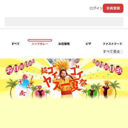
ログイン
会員登録
現在のお届け先：
すべて
インドカレー
お店価格
ピザ
ファストフード
すべて見る
超ゴイゴイヤスー夏祭