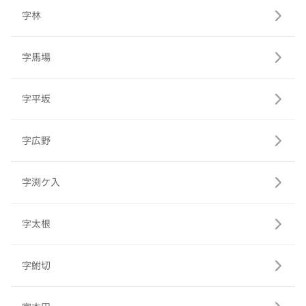
字林
字馬場
字平坂
字広野
字渕ケ入
字太根
字鮒切