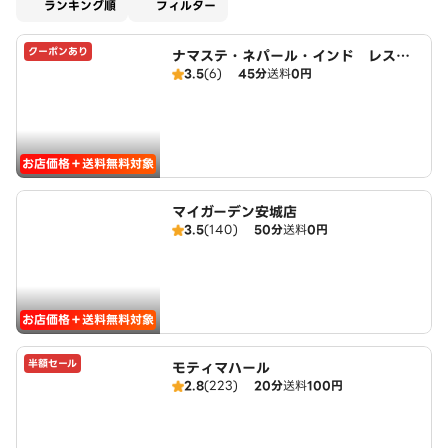
適用なし
ランキング順
フィルター
クーポンあり
ナマステ・ネパール・インド レスト
3.5
(6)
45分
送料
0円
ラン
お店価格＋送料無料対象
マイガーデン安城店
3.5
(140)
50分
送料
0円
お店価格＋送料無料対象
半額セール
モティマハール
2.8
(223)
20分
送料
100円