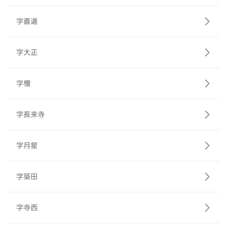
字直道
字大正
字檀
字長来寺
字月星
字築田
字寺西