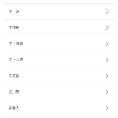
字小沢
字柿田
字上箕輪
字上六條
字瓶割
字川原
字北入