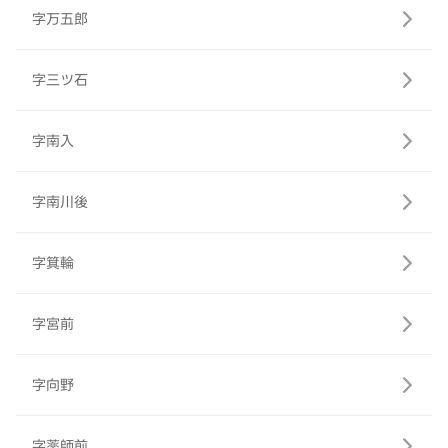
字万五郎
字三ツ石
字南入
字南川後
字箕輪
字宮前
字向野
字薬師前