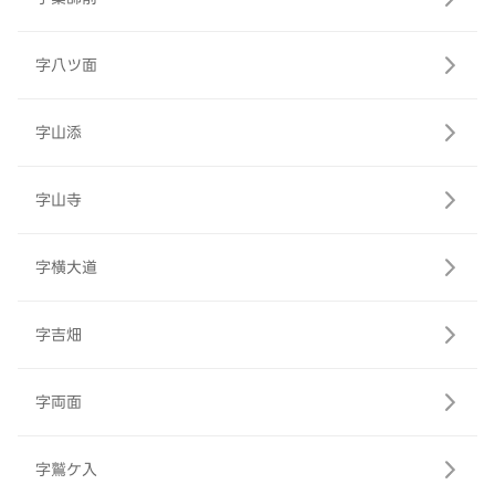
字八ツ面
字山添
字山寺
字横大道
字吉畑
字両面
字鷲ケ入