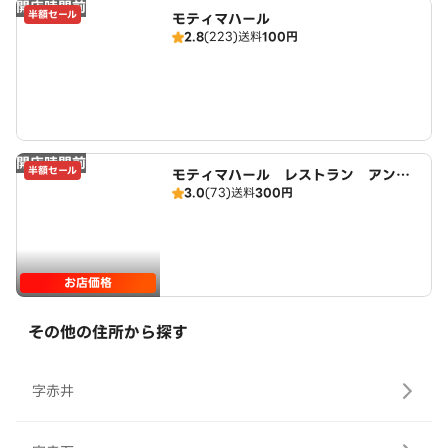
開店時間前
半額セール
モティマハール
2.8
(223)
送料
100円
開店時間前
半額セール
モティマハール レストラン アンド
3.0
(73)
送料
300円
バー
お店価格
その他の住所から探す
字赤井