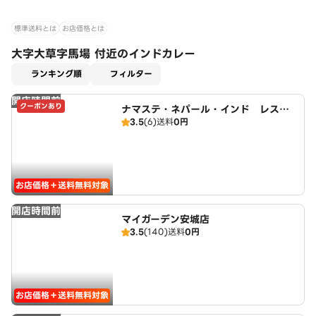
標準送料とは
お店価格とは
大字大草字馬場 付近のインドカレー
適用なし
ランキング順
フィルター
開店時間前
クーポンあり
ナマステ・ネパール・インド レスト
3.5
(6)
送料
0円
ラン
お店価格＋送料無料対象
開店時間前
マイガーデン安城店
3.5
(140)
送料
0円
お店価格＋送料無料対象