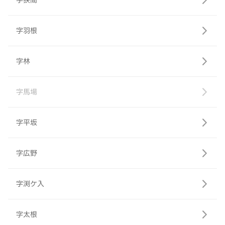
字狭間
字羽根
字林
字馬場
字平坂
字広野
字渕ケ入
字太根