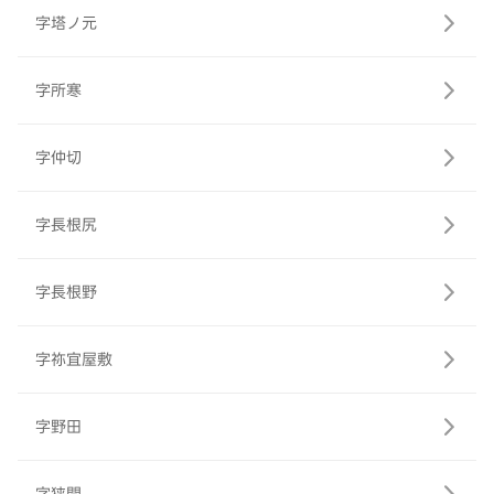
字塔ノ元
字所寒
字仲切
字長根尻
字長根野
字祢宜屋敷
字野田