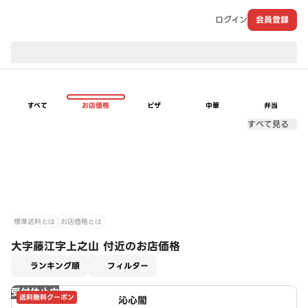
ログイン
会員登録
現在のお届け先：
すべて
お店価格
ピザ
中華
弁当
すべて見る
標準送料とは
お店価格とは
大字藤江字上之山 付近のお店価格
適用なし
ランキング順
フィルター
受付休止中
送料無料クーポン
沁心閣