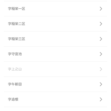
字稲栄一区
字稲栄二区
字稲栄三区
字守宮池
字上之山
字午新田
字追根