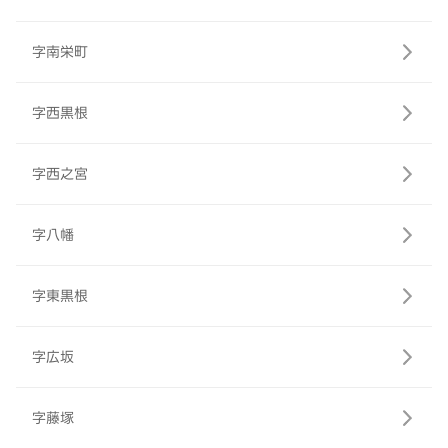
字南栄町
字西黒根
字西之宮
字八幡
字東黒根
字広坂
字藤塚