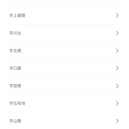
字上廻間
字川北
字北根
字口蕨
字苔根
字五号地
字山敷