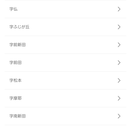
字仏
字ふじが丘
字前新田
字前田
字松本
字摩耶
字南新田