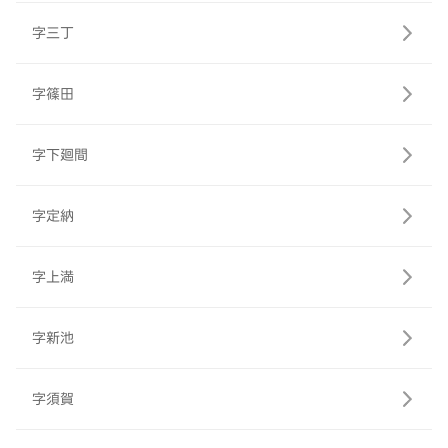
字三丁
字篠田
字下廻間
字定納
字上満
字新池
字須賀