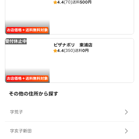
4.4
(70)
送料
500円
お店価格＋送料無料対象
受付休止中
ピザナポリ 東浦店
4.4
(350)
送料
0円
お店価格＋送料無料対象
その他の住所から探す
字荒子
字亥子新田