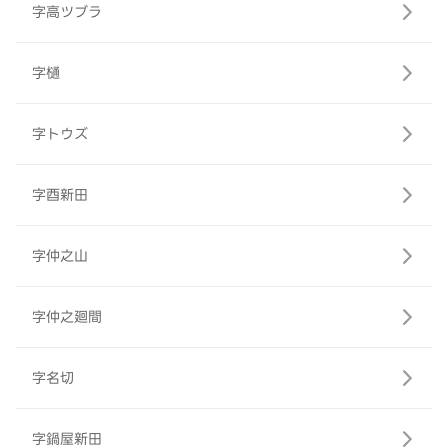
字高ツブラ
字樋
字トウズ
字酉新田
字仲之山
字仲之廻間
字名切
字鍋屋新田