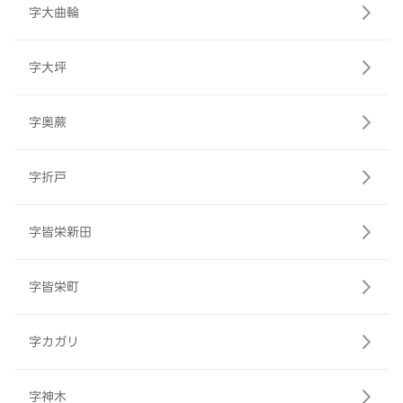
字大曲輪
字大坪
字奥蕨
字折戸
字皆栄新田
字皆栄町
字カガリ
字神木