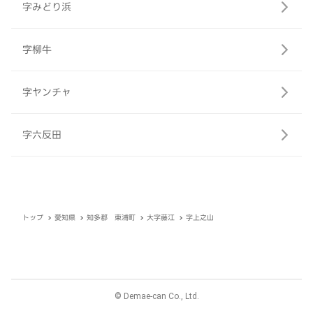
字みどり浜
字柳牛
字ヤンチャ
字六反田
トップ
愛知県
知多郡 東浦町
大字藤江
字上之山
© Demae-can Co., Ltd.