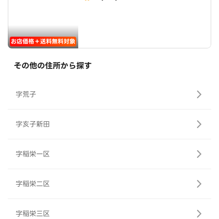
お店価格＋送料無料対象
その他の住所から探す
字荒子
字亥子新田
字稲栄一区
字稲栄二区
字稲栄三区