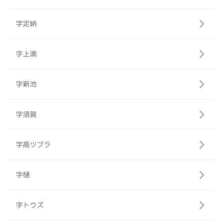
字定納
字上満
字新池
字須賀
字高ツブラ
字樋
字トウズ