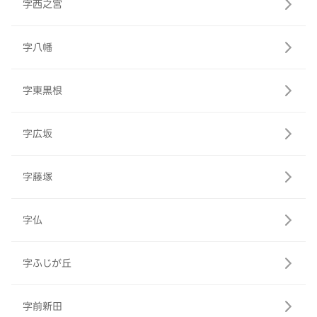
字西之宮
字八幡
字東黒根
字広坂
字藤塚
字仏
字ふじが丘
字前新田