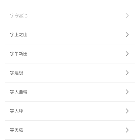
字守宮池
字上之山
字午新田
字追根
字大曲輪
字大坪
字奥蕨