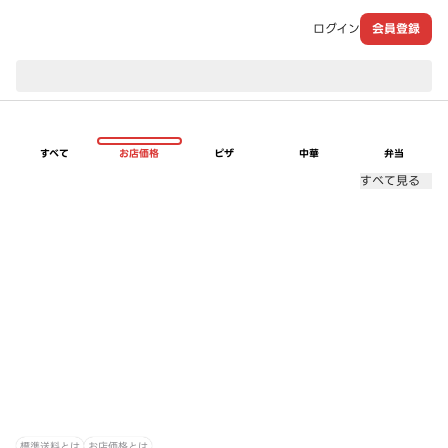
ログイン
会員登録
現在のお届け先：
すべて
お店価格
ピザ
中華
弁当
すべて見る
標準送料とは
お店価格とは