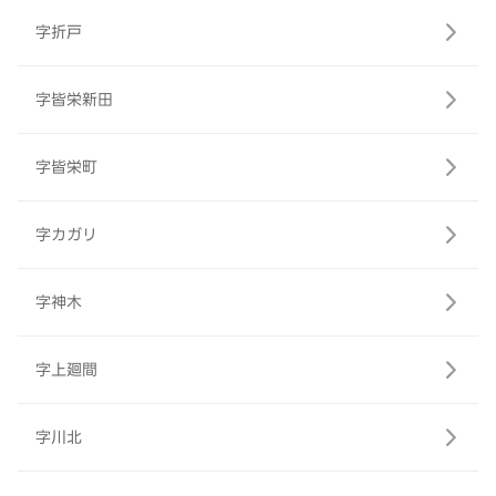
字折戸
字皆栄新田
字皆栄町
字カガリ
字神木
字上廻間
字川北