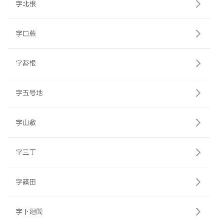
字北根
字口蕨
字苔根
字五号地
字山敷
字三丁
字篠田
字下廻間