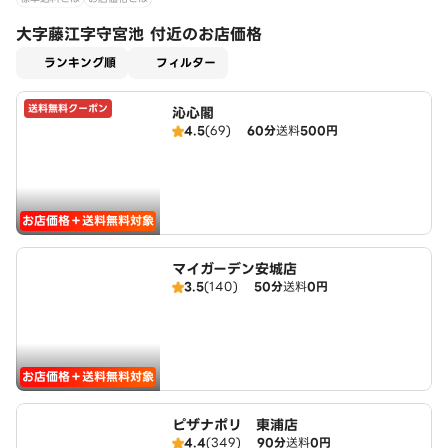
大字藤江字守宮池 付近のお店価格
適用なし
ランキング順
フィルター
送料無料クーポン
沁心閣
4.5
(69)
60分
送料
500円
お店価格＋送料無料対象
マイガーデン安城店
3.5
(140)
50分
送料
0円
お店価格＋送料無料対象
ピザナポリ 東浦店
4.4
(349)
90分
送料
0円