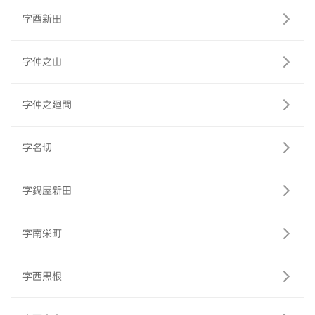
字酉新田
字仲之山
字仲之廻間
字名切
字鍋屋新田
字南栄町
字西黒根