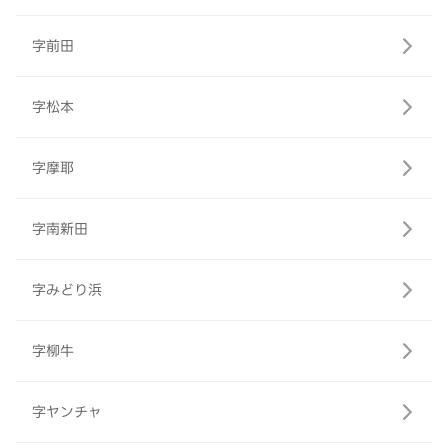
字前田
字松本
字摩耶
字南新田
字みどり浜
字柳牛
字ヤンチャ