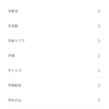
字新池
字須賀
字高ツブラ
字樋
字トウズ
字酉新田
字仲之山