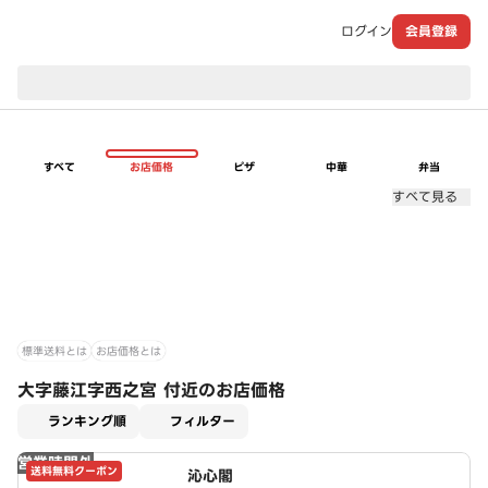
ログイン
会員登録
現在のお届け先：
すべて
お店価格
ピザ
中華
弁当
すべて見る
標準送料とは
お店価格とは
大字藤江字西之宮 付近のお店価格
適用なし
ランキング順
フィルター
営業時間外
送料無料クーポン
沁心閣