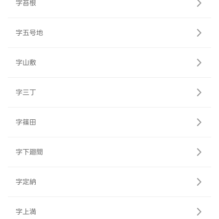
字苔根
字五号地
字山敷
字三丁
字篠田
字下廻間
字定納
字上満