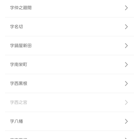
字仲之廻間
字名切
字鍋屋新田
字南栄町
字西黒根
字西之宮
字八幡