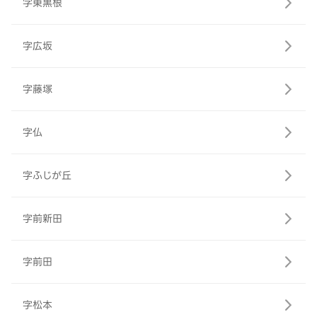
字東黒根
字広坂
字藤塚
字仏
字ふじが丘
字前新田
字前田
字松本