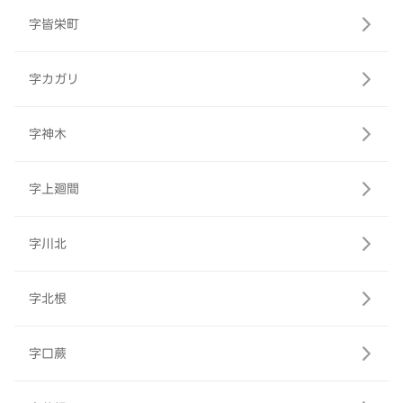
字皆栄町
字カガリ
字神木
字上廻間
字川北
字北根
字口蕨