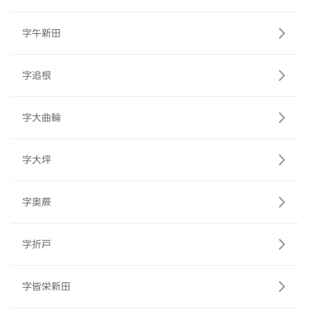
字午新田
字追根
字大曲輪
字大坪
字奥蕨
字折戸
字皆栄新田