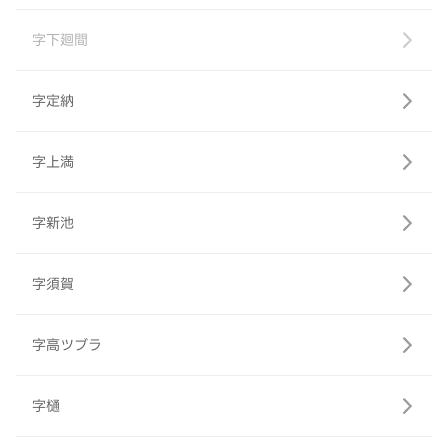
字下廻間
字定納
字上満
字新池
字須賀
字高ツブラ
字樋