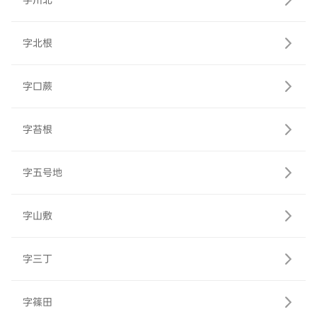
字川北
字北根
字口蕨
字苔根
字五号地
字山敷
字三丁
字篠田