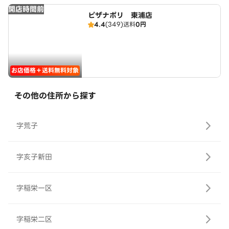
開店時間前
ピザナポリ 東浦店
4.4
(349)
送料
0円
お店価格＋送料無料対象
その他の住所から探す
字荒子
字亥子新田
字稲栄一区
字稲栄二区