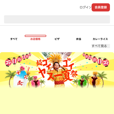
ログイン
会員登録
現在のお届け先：
すべて
お店価格
ピザ
弁当
カレーライス
すべて見る
超ゴイゴイヤスー夏祭