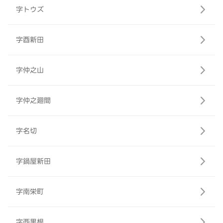
字トウズ
字酉新田
字仲之山
字仲之廻間
字名切
字鍋屋新田
字南栄町
字西黒根