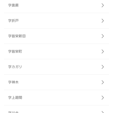
字奥蕨
字折戸
字皆栄新田
字皆栄町
字カガリ
字神木
字上廻間