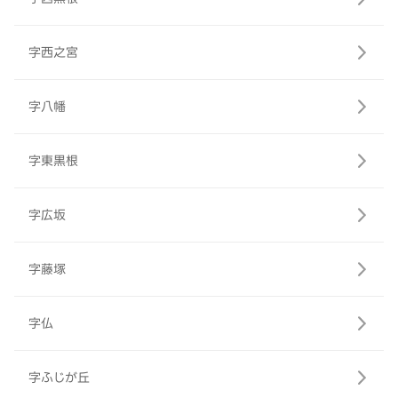
字西之宮
字八幡
字東黒根
字広坂
字藤塚
字仏
字ふじが丘