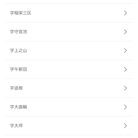
字稲栄三区
字守宮池
字上之山
字午新田
字追根
字大曲輪
字大坪