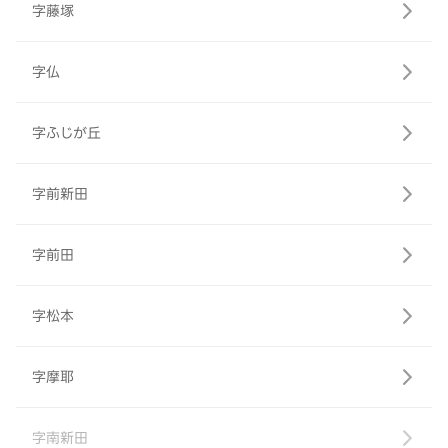
字藤塚
字仏
字ふじが丘
字前新田
字前田
字松本
字摩耶
字南新田