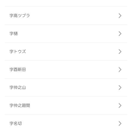
字高ツブラ
字樋
字トウズ
字酉新田
字仲之山
字仲之廻間
字名切