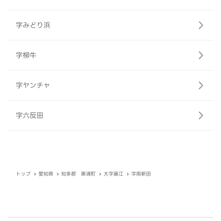
字みどり浜
字柳牛
字ヤンチャ
字六反田
トップ
愛知県
知多郡 東浦町
大字藤江
字南新田