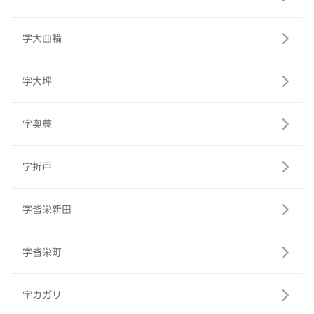
字大曲輪
字大坪
字奥蕨
字折戸
字皆栄新田
字皆栄町
字カガリ