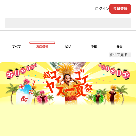
ログイン
会員登録
現在のお届け先：
すべて
お店価格
ピザ
中華
弁当
すべて見る
超ゴイゴイヤスー夏祭