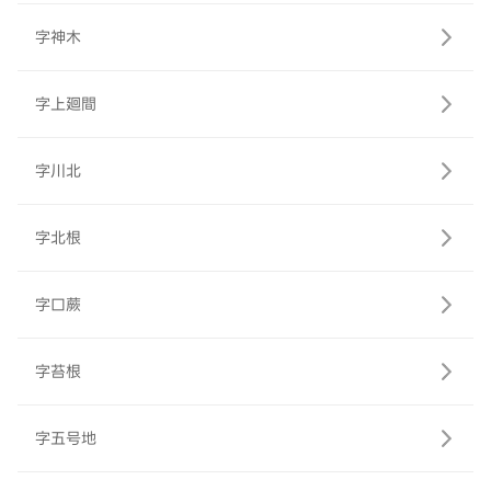
字神木
字上廻間
字川北
字北根
字口蕨
字苔根
字五号地