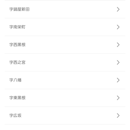
字鍋屋新田
字南栄町
字西黒根
字西之宮
字八幡
字東黒根
字広坂