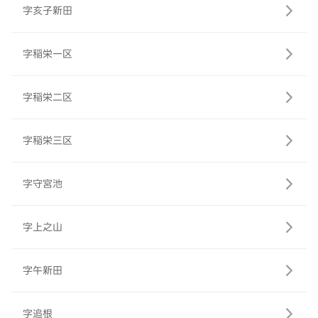
字亥子新田
字稲栄一区
字稲栄二区
字稲栄三区
字守宮池
字上之山
字午新田
字追根