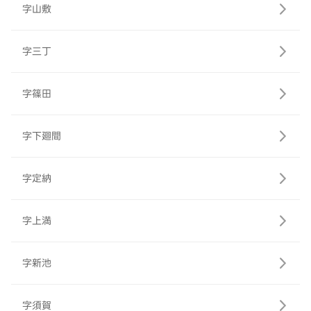
字山敷
字三丁
字篠田
字下廻間
字定納
字上満
字新池
字須賀