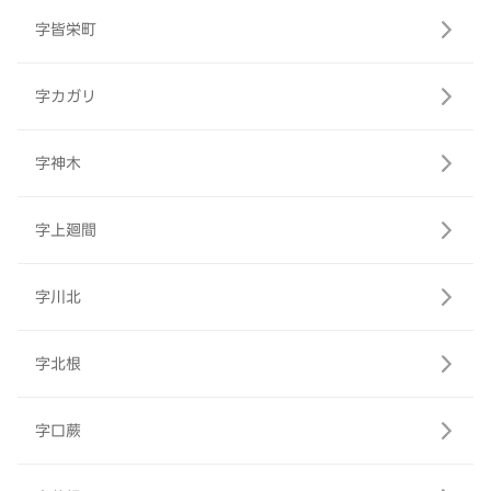
字皆栄町
字カガリ
字神木
字上廻間
字川北
字北根
字口蕨