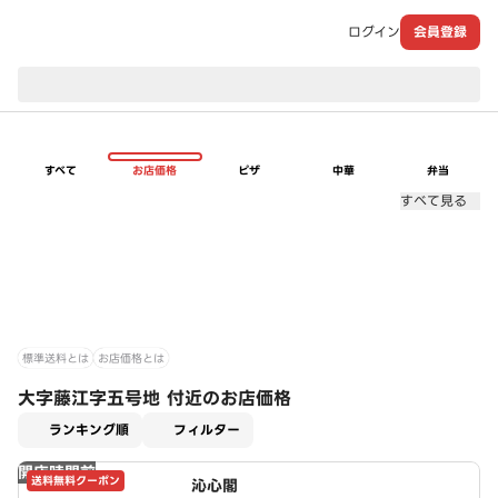
ログイン
会員登録
現在のお届け先：
すべて
お店価格
ピザ
中華
弁当
すべて見る
標準送料とは
お店価格とは
大字藤江字五号地 付近のお店価格
適用なし
ランキング順
フィルター
開店時間前
送料無料クーポン
沁心閣