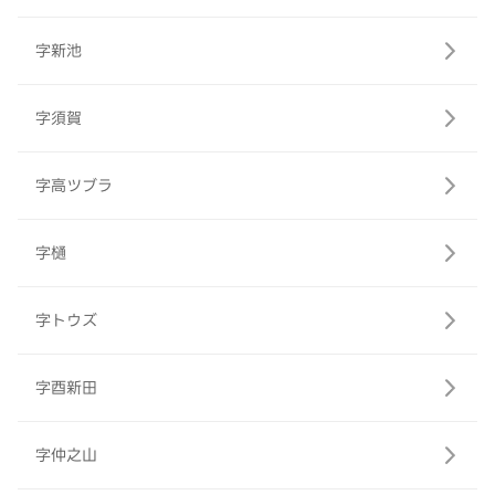
字新池
字須賀
字高ツブラ
字樋
字トウズ
字酉新田
字仲之山