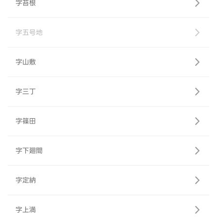
字苔根
字五号地
字山敷
字三丁
字篠田
字下廻間
字定納
字上満