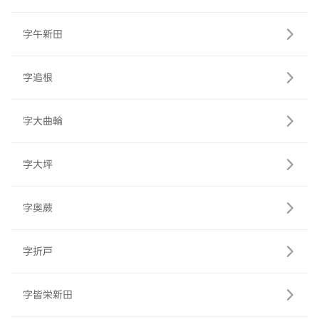
字午新田
字追根
字大曲輪
字大坪
字奥蕨
字折戸
字皆栄新田