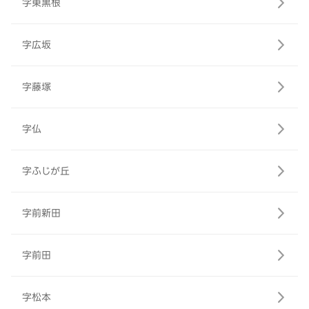
字東黒根
字広坂
字藤塚
字仏
字ふじが丘
字前新田
字前田
字松本