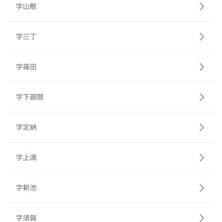
字山敷
字三丁
字篠田
字下廻間
字定納
字上満
字新池
字須賀