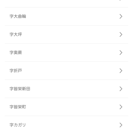
字大曲輪
字大坪
字奥蕨
字折戸
字皆栄新田
字皆栄町
字カガリ