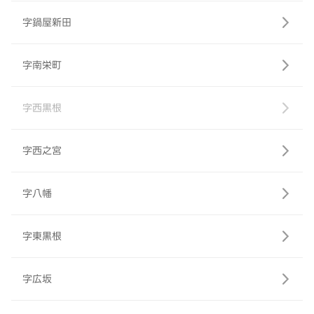
字鍋屋新田
字南栄町
字西黒根
字西之宮
字八幡
字東黒根
字広坂