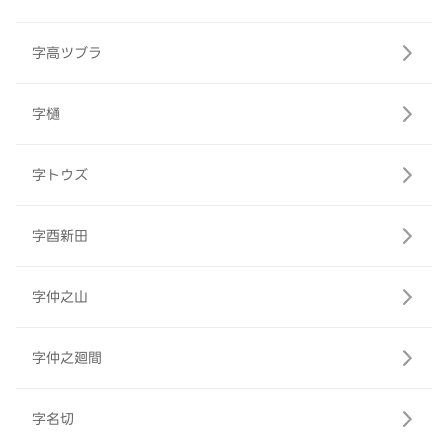
字高ツブラ
字樋
字トウズ
字酉新田
字仲之山
字仲之廻間
字名切