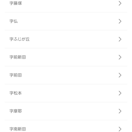
字藤塚
字仏
字ふじが丘
字前新田
字前田
字松本
字摩耶
字南新田