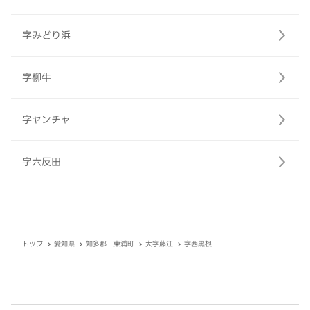
字みどり浜
字柳牛
字ヤンチャ
字六反田
トップ
愛知県
知多郡 東浦町
大字藤江
字西黒根