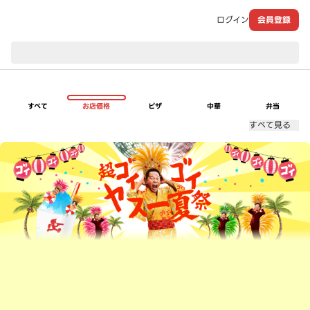
ログイン
会員登録
現在のお届け先：
すべて
お店価格
ピザ
中華
弁当
すべて見る
超ゴイゴイヤスー夏祭