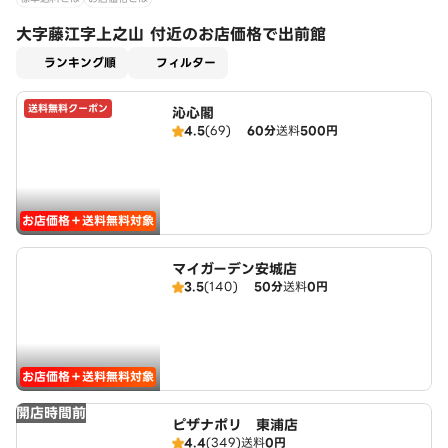
大字藤江字上之山 付近のお店価格で出前館
適用なし
ランキング順
フィルター
送料無料クーポン
沁心閣
4.5
(69)
60分
送料
500円
お店価格＋送料無料対象
マイガーデン安城店
3.5
(140)
50分
送料
0円
お店価格＋送料無料対象
開店時間前
ピザナポリ 東浦店
4.4
(349)
送料
0円