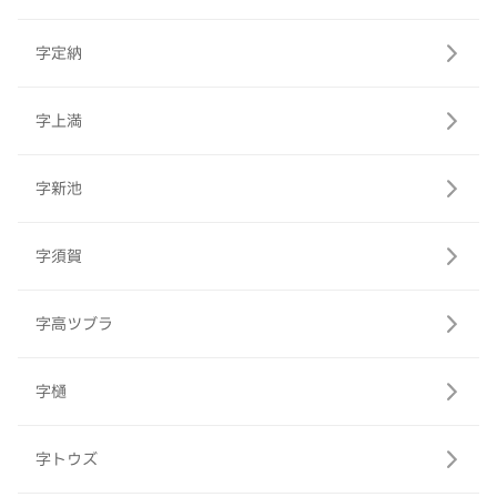
字定納
字上満
字新池
字須賀
字高ツブラ
字樋
字トウズ