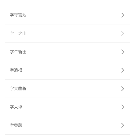
字守宮池
字上之山
字午新田
字追根
字大曲輪
字大坪
字奥蕨