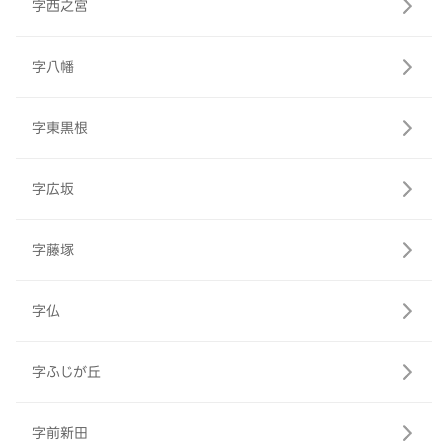
字西之宮
字八幡
字東黒根
字広坂
字藤塚
字仏
字ふじが丘
字前新田