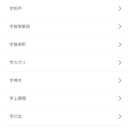
字折戸
字皆栄新田
字皆栄町
字カガリ
字神木
字上廻間
字川北