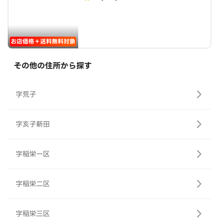
お店価格＋送料無料対象
その他の住所から探す
字荒子
字亥子新田
字稲栄一区
字稲栄二区
字稲栄三区