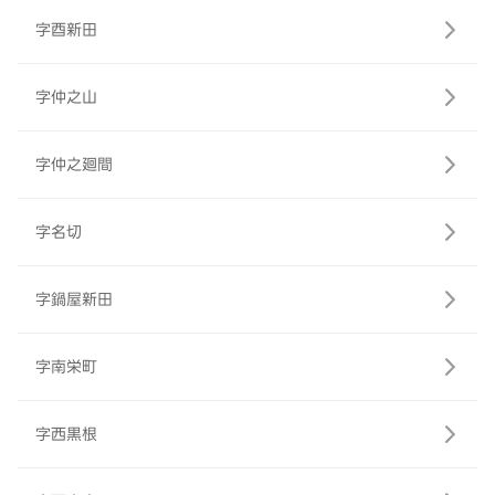
字酉新田
字仲之山
字仲之廻間
字名切
字鍋屋新田
字南栄町
字西黒根