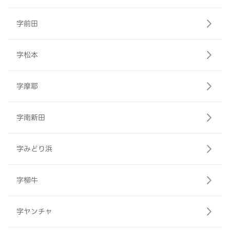
字前田
字松本
字摩耶
字南新田
字みどり浜
字柳牛
字ヤンチャ