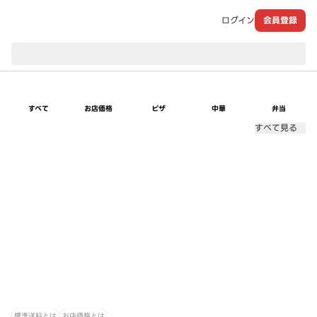
ログイン
会員登録
現在のお届け先：
すべて
お店価格
ピザ
中華
弁当
すべて見る
標準送料とは
お店価格とは