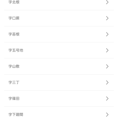
字北根
字口蕨
字苔根
字五号地
字山敷
字三丁
字篠田
字下廻間