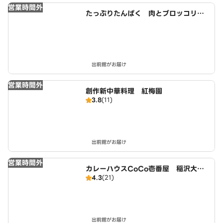
営業時間外
たっぷりたんぱく 肉とブロッコリー
生活 名古屋店
出前館がお届け
営業時間外
創作新中華料理 紅梅園
3.8
(11)
出前館がお届け
営業時間外
カレーハウスCoCo壱番屋 稲沢大矢
4.3
(21)
店（SD）
出前館がお届け