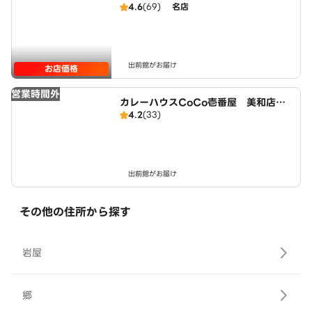
4.6
(69)
名店
出前館がお届け
お店価格
営業時間外
カレーハウスCoCo壱番屋 美和店（S
4.2
(33)
D）
出前館がお届け
その他の住所から探す
岩屋
郷