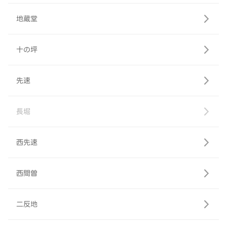
地蔵堂
十の坪
先速
長堀
西先速
西間曽
二反地