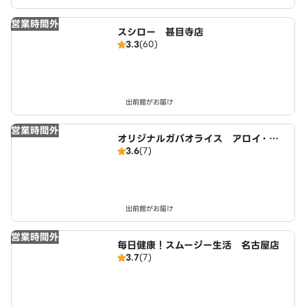
営業時間外
スシロー 甚目寺店
3.3
(60)
出前館がお届け
営業時間外
オリジナルガパオライス アロイ・ガ
3.6
(7)
パオ 名古屋店
出前館がお届け
営業時間外
毎日健康！スムージー生活 名古屋店
3.7
(7)