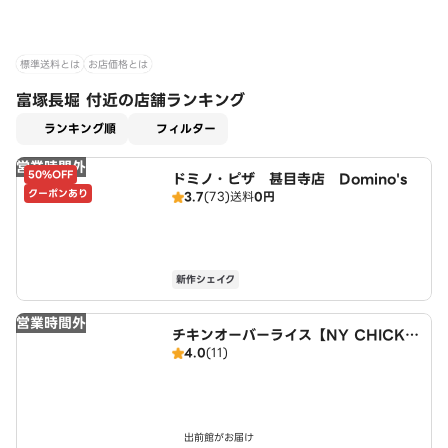
標準送料とは
お店価格とは
富塚長堀 付近の店舗ランキング
適用なし
ランキング順
フィルター
営業時間外
50%OFF
ドミノ・ピザ 甚目寺店 Domino's
クーポンあり
3.7
(73)
送料
0円
新作シェイク
営業時間外
チキンオーバーライス【NY CHICKE
4.0
(11)
N STAND】 名古屋店
出前館がお届け