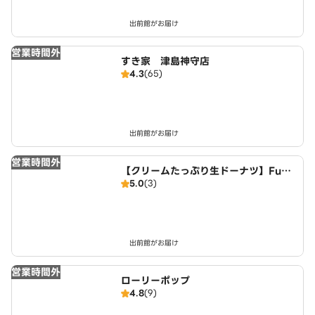
出前館がお届け
営業時間外
すき家 津島神守店
4.3
(65)
出前館がお届け
営業時間外
【クリームたっぷり生ドーナツ】FuW
5.0
(3)
aDonuts 丹波川中店
出前館がお届け
営業時間外
ローリーポップ
4.8
(9)