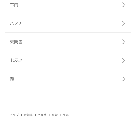
布内
ハタチ
東間曽
七反地
向
トップ
愛知県
あま市
富塚
長堀