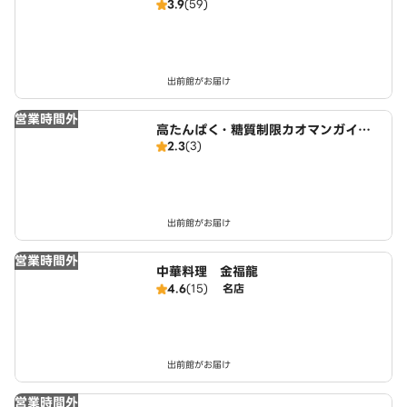
3.9
(59)
出前館がお届け
営業時間外
高たんぱく・糖質制限カオマンガイ
2.3
(3)
東京鶏飯食堂 名古屋店
出前館がお届け
営業時間外
中華料理 金福龍
4.6
(15)
名店
出前館がお届け
営業時間外