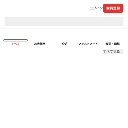
ログイン
会員登録
現在のお届け先：
すべて
お店価格
ピザ
ファストフード
寿司・海鮮
すべて見る