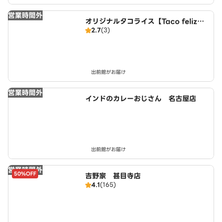
営業時間外
オリジナルタコライス【Taco feliz】
2.7
(3)
名古屋店
出前館がお届け
営業時間外
インドのカレーおじさん 名古屋店
出前館がお届け
営業時間外
50%OFF
吉野家 甚目寺店
4.1
(165)