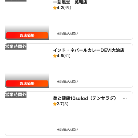
一刻魁堂 美和店
4.2
(49)
出前館がお届け
お店価格
営業時間外
インド・ネパールカレーDEVI大治店
4.5
(41)
出前館がお届け
お店価格
営業時間外
美と健康10salad（テンサラダ） 名
2.7
(3)
古屋店
出前館がお届け