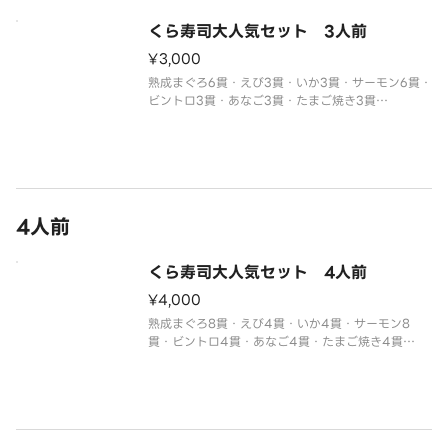
別付のわさびでお召し上がりください。
※醤油・ガリ・わさび・はしなどは規定量お付けし
くら寿司大人気セット 3人前
ております。
¥3,000
追加でお付け
熟成まぐろ6貫・えび3貫・いか3貫・サーモン6貫・
ビントロ3貫・あなご3貫・たまご焼き3貫
※わさび抜きでご提供しています。
別付のわさびでお召し上がりください。
※醤油・ガリ・わさび・はしなどは規定量お付けし
ております。
4人前
くら寿司大人気セット 4人前
¥4,000
熟成まぐろ8貫・えび4貫・いか4貫・サーモン8
貫・ビントロ4貫・あなご4貫・たまご焼き4貫
※わさび抜きでご提供しています。
別付のわさびでお召し上がりください。
※醤油・ガリ・わさび・はしなどは規定量お付けし
ております。