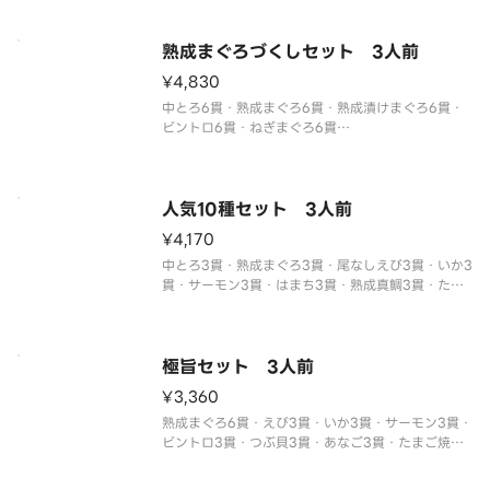
※フリーズドライの赤だしが3つ付いてきます。
※わさび抜きでご提供しています。
別付のわさびでお召し上がりください。
熟成まぐろづくしセット 3人前
※醤油
¥4,830
中とろ6貫・熟成まぐろ6貫・熟成漬けまぐろ6貫・
ビントロ6貫・ねぎまぐろ6貫
※わさび抜きでご提供しています。
別付のわさびでお召し上がりください。
※醤油・ガリ・わさび・はしなどは規定量お付けし
ております。
人気10種セット 3人前
追加でお付けすることはできません。
¥4,170
※中とろ、厳選
中とろ3貫・熟成まぐろ3貫・尾なしえび3貫・いか3
貫・サーモン3貫・はまち3貫・熟成真鯛3貫・たま
ご焼き3貫・えびマヨ3貫・ねぎまぐろ3貫
※わさび抜きでご提供しています。
別付のわさびでお召し上がりください。
※醤油・ガリ・わさび・はしなどは規定量お付けし
極旨セット 3人前
て
¥3,360
熟成まぐろ6貫・えび3貫・いか3貫・サーモン3貫・
ビントロ3貫・つぶ貝3貫・あなご3貫・たまご焼き3
貫・いなり3貫
※わさび抜きでご提供しています。