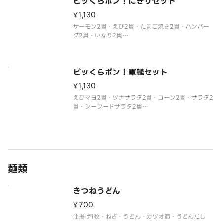
ビッくらポン！にぎりセット
¥1,130
サーモン2貫・えび2貫・たまご焼き2貫・ハンバー
グ2貫・いなり2貫
※1セットにつき1個、ビッくらポン！をプレゼント
※醤油・ガリ・わさび・はしなどは規定量お付けし
ております。
追加でお付けすることはできません。
ビッくらポン！軍艦セット
※セットメニューの内容は変更できません。
¥1,130
※生
えびマヨ2貫・ツナサラダ2貫・コーン2貫・サラダ2
貫・シーフードサラダ2貫
※1セットにつき1個、ビッくらポン！をプレゼント
※わさび抜きでご提供しています。
別付のわさびでお召し上がりください。
※醤油・ガリ・わさび・はしなどは規定量お付けし
ております。
追
麺類
きつねうどん
¥700
油揚げ1枚・ねぎ・うどん・カツオ節・うどんだし