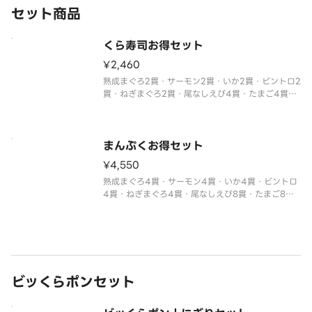
セット商品
くら寿司お得セット
¥2,460
熟成まぐろ2貫・サーモン2貫・いか2貫・ビントロ2
貫・ねぎまぐろ2貫・尾なしえび4貫・たまご4貫・
いなり4貫・サラダ4貫・コーン4貫
※わさび抜きでご提供しています。
別付のわさびでお召し上がりください。
※醤油・ガリ・わさび・はしなどは規定量お付けし
まんぷくお得セット
ておりま
¥4,550
熟成まぐろ4貫・サーモン4貫・いか4貫・ビントロ
4貫・ねぎまぐろ4貫・尾なしえび8貫・たまご8
貫・いなり8貫・サラダ8貫・コーン8貫
※わさび抜きでご提供しています。
別付のわさびでお召し上がりください。
※醤油・ガリ・わさび・はしなどは規定量お付けし
ておりま
ビッくらポンセット