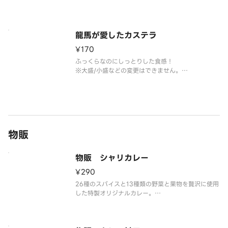
※大盛/小盛などの変更はできません。
※トッピングの追加・変更できません。
※お召し上がりは1時間以内にお願いします。
龍馬が愛したカステラ
¥170
ふっくらなのにしっとりした食感！
※大盛/小盛などの変更はできません。
※トッピングの追加・変更できません。
※お召し上がりは1時間以内にお願いします。
物販
物販 シャリカレー
¥290
26種のスパイスと13種類の野菜と果物を贅沢に使用
した特製オリジナルカレー。
レトルトカレー（中辛） 内容量：150g（1人前）
※賞味期限、原材料は容器記載されております。
※アレルゲン情報はくら寿司HPをご確認ください。