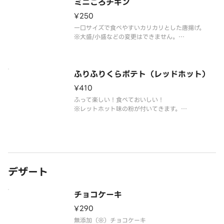
ミニころチキン
¥250
一口サイズで食べやすいカリカリとした唐揚げ。
※大盛/小盛などの変更はできません。
※トッピングの追加・変更できません。
※お召し上がりは1時間以内にお願いします。
ふりふりくらポテト（レッドホット）
¥410
ふって楽しい！食べておいしい！
※レットホット味の粉が付いてきます。
※大盛/小盛などの変更はできません。
※トッピングの追加・変更できません。
※お召し上がりは1時間以内にお願いします。
デザート
チョコケーキ
¥290
無添加（※）チョコケーキ