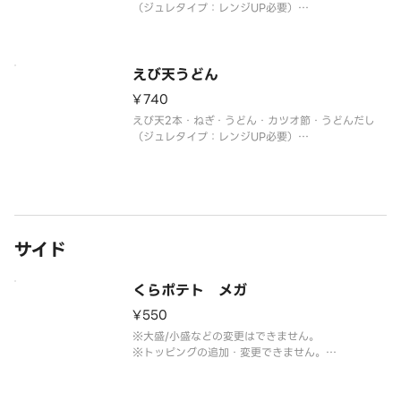
（ジュレタイプ：レンジUP必要）
※レンジUP時間の目安はシールのお召し上がり方を
ご参考ください。
※うどん1つにつき、はしを1膳お付けしておりま
す。
えび天うどん
追加でお付けすることはできません。
¥740
※お召し上がりは1時間以内
えび天2本・ねぎ・うどん・カツオ節・うどんだし
（ジュレタイプ：レンジUP必要）
※レンジUP時間の目安はシールのお召し上がり方を
ご参考ください。
※うどん1つにつき、はしを1膳お付けしておりま
す。
追加でお付けすることはできません。
※お召し上がりは1時間以内
サイド
くらポテト メガ
¥550
※大盛/小盛などの変更はできません。
※トッピングの追加・変更できません。
※お召し上がりは1時間以内にお願いします。