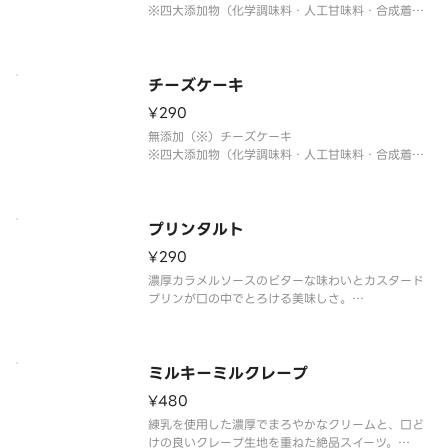
※四大添加物（化学調味料・人工甘味料・合成着色
料・人工保存料）無添加
※大盛/小盛などの変更はできません。
※トッピングの追加・変更できません。
※お召し上がりは1時間以内にお願いします。
チーズケーキ
¥290
無添加（※）チーズケーキ
※四大添加物（化学調味料・人工甘味料・合成着色
料・人工保存料）無添加
※大盛/小盛などの変更はできません。
※トッピングの追加・変更できません。
※お召し上がりは1時間以内にお願いします。
プリンタルト
¥290
濃厚カラメルソースのビターな味わいとカスタード
プリンが口の中でとろける美味しさ。
※大盛/小盛などの変更はできません。
※トッピングの追加・変更できません。
※お召し上がりは1時間以内にお願いします。
ミルキーミルクレープ
¥480
練乳を使用した濃厚でまろやかなクリームと、口ど
けの良いクレープ生地を重ねた絶品スイーツ。