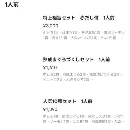
1人前
特上極旨セット 赤だし付 1人前
¥3,000
中とろ1貫・はまち1貫・熟成真鯛1貫・厳選サーモン
1貫・赤えび1貫・大粒たいら貝1貫・うなぎ1貫・た
こうに1貫・いくら1貫・かに身1貫
※フリーズドライの赤だしが1つ付いてきます。
※わさび抜きでご提供しています。
別付のわさびでお召し上がりください。
熟成まぐろづくしセット 1人前
※醤油
¥1,610
中とろ2貫・熟成まぐろ2貫・熟成漬けまぐろ2貫・
ビントロ2貫・ねぎまぐろ2貫
※わさび抜きでご提供しています。
別付のわさびでお召し上がりください。
※醤油・ガリ・わさび・はしなどは規定量お付けし
ております。
人気10種セット 1人前
追加でお付けすることはできません。
¥1,390
※中とろ、厳選
中とろ1貫・熟成まぐろ1貫・尾なしえび1貫・いか1
貫・サーモン1貫・はまち1貫・熟成真鯛1貫・たまご
焼き1貫・えびマヨ1貫・ねぎまぐろ1貫