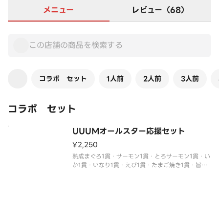
メニュー
レビュー（68）
コラボ セット
1人前
2人前
3人前
コラボ セット
UUUMオールスター応援セット
¥2,250
熟成まぐろ1貫・サーモン1貫・とろサーモン1貫・い
か1貫・いなり1貫・えび1貫・たまご焼き1貫・旨だ
れ牛カルビ1貫・特大切りうなぎ1貫
※オリジナルステッカー1枚がついてきます。
※わさび抜きでご提供しています。
別付のわさびでお召し上がりください。
※醤油・