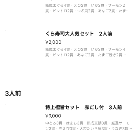
熟成まぐろ4貫・えび2貫・いか2貫・サーモン2
貫・ビントロ2貫・つぶ貝2貫・あなご2貫・たまご
焼き2貫・いなり2貫
※わさび抜きでご提供しています。
別付のわさびでお召し上がりください。
※醤油・ガリ・わさび・はしなどは規定量お付けし
くら寿司大人気セット 2人前
ております。
¥2,000
追加でお付け
熟成まぐろ4貫・えび2貫・いか2貫・サーモン4
貫・ビントロ2貫・あなご2貫・たまご焼き2貫
※わさび抜きでご提供しています。
別付のわさびでお召し上がりください。
※醤油・ガリ・わさび・はしなどは規定量お付けし
ております。
3人前
特上極旨セット 赤だし付 3人前
¥9,000
中とろ3貫・はまち3貫・熟成真鯛3貫・厳選サーモ
ン3貫・赤えび3貫・大粒たいら貝3貫・うなぎ3貫・
たこうに3貫・いくら3貫・かに身3貫