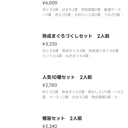
¥6,000
中とろ2貫・はまち2貫・熟成真鯛2貫・厳選サーモ
ン2貫・赤えび2貫・大粒たいら貝2貫・うなぎ2貫・
たこうに2貫・いくら2貫・かに身2貫
※フリーズドライの赤だしが2つ付いてきます。
※わさび抜きでご提供しています。
別付のわさびでお召し上がりください。
熟成まぐろづくしセット 2人前
※醤油
¥3,220
中とろ4貫・熟成まぐろ4貫・熟成漬けまぐろ4貫・
ビントロ4貫・ねぎまぐろ4貫
※わさび抜きでご提供しています。
別付のわさびでお召し上がりください。
※醤油・ガリ・わさび・はしなどは規定量お付けし
ております。
人気10種セット 2人前
追加でお付けすることはできません。
¥2,780
※中とろ、厳選
中とろ2貫・熟成まぐろ2貫・尾なしえび2貫・いか2
貫・サーモン2貫・はまち2貫・熟成真鯛2貫・たま
ご焼き2貫・えびマヨ2貫・ねぎまぐろ2貫
※わさび抜きでご提供しています。
別付のわさびでお召し上がりください。
※醤油・ガリ・わさび・はしなどは規定量お付けし
極旨セット 2人前
て
¥2,240