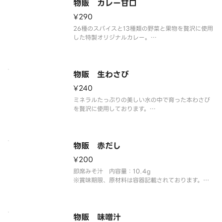
物販 カレー甘口
¥290
26種のスパイスと13種類の野菜と果物を贅沢に使用
した特製オリジナルカレー。
レトルトカレー（甘口） 内容量：150g（1人前）
※賞味期限、原材料は容器記載されております。
※アレルゲン情報はくら寿司HPをご確認ください。
物販 生わさび
¥240
ミネラルたっぷりの美しい水の中で育った本わさび
を贅沢に使用しております。
※わさびは本わさびと西洋わさびのブレンドとなり
ます。 内容量：30g
※賞味期限、原材料は容器記載されております。
※アレルゲン情報はくら寿司HPをご確認ください。
物販 赤だし
¥200
即席みそ汁 内容量：10.4g
※賞味期限、原材料は容器記載されております。
※アレルゲン情報はくら寿司HPをご確認ください。
物販 味噌汁