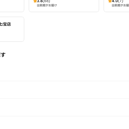
3.6
(68)
4.0
(7)
出前館がお届け
出前館がお届
七宝店
探す