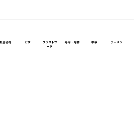
お店価格
ピザ
ファストフ
寿司・海鮮
中華
ラーメン
ード