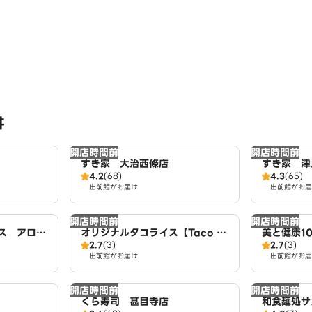
丼
開店時間前
開店時間前
すき家 大治西條店
すき家 津
4.2
(68)
4.3
(65)
出前館がお届け
出前館がお届
開店時間前
開店時間前
ス アロ
オリジナルタコライス【Taco fe
美と健康10
2.7
(3)
2.7
(3)
liz】 名古屋店
名古屋店
出前館がお届け
出前館がお届
開店時間前
開店時間前
くら寿司 甚目寺店
和食麺処サ