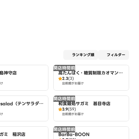
適用な
ランキング順
フィルター
開店時間前
島神守店
高たんぱく・糖質制限カオマンガ
2.3
(3)
イ 東京鶏飯食堂 名古屋店
け
出前館がお届け
開店時間前
salad（テンサラダ）
和食麺処サガミ 甚目寺店
3.9
(59)
け
出前館がお届け
開店時間前
ガミ 稲沢店
BarBa-BOON