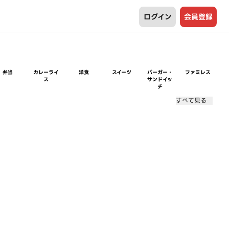
ログイン
会員登録
弁当
カレーライ
洋食
スイーツ
バーガー・
ファミレス
ス
サンドイッ
チ
すべて見る