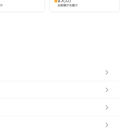
3.7
(32)
け
出前館がお届け