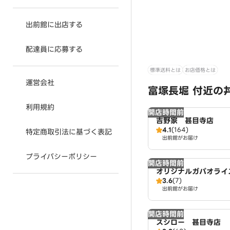
出前館に出店する
配達員に応募する
標準送料とは
お店価格とは
運営会社
富塚長堀 付近の
利用規約
開店時間前
吉野家 甚目寺店
4.1
(164)
特定商取引法に基づく表記
出前館がお届け
プライバシーポリシー
開店時間前
オリジナルガパオライ
3.6
(7)
イ・ガパオ 名古屋店
出前館がお届け
開店時間前
スシロー 甚目寺店