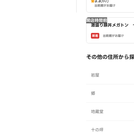
3.3
(60)
出前館がお届け
開店時間前
激盛り豚丼メガトン 
新着
出前館がお届け
その他の住所から
岩屋
郷
地蔵堂
十の坪