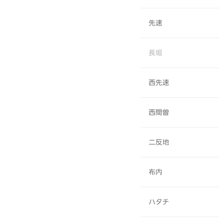
先速
長堀
西先速
西間曽
二反地
布内
ハタチ