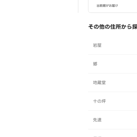
出前館がお届け
その他の住所から
岩屋
郷
地蔵堂
十の坪
先速