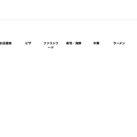
お店価格
ピザ
ファストフ
寿司・海鮮
中華
ラーメン
ード