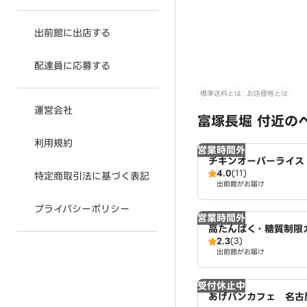
出前館に出店する
配達員に応募する
標準送料とは
お店価格とは
運営会社
富塚長堀 付近の
利用規約
営業時間外
チキンオーバーライス【
4.0
(11)
CKEN STAND】 
特定商取引法に基づく表記
出前館がお届け
プライバシーポリシー
営業時間外
高たんぱく・糖質制限
2.3
(3)
イ 東京鶏飯食堂 名
出前館がお届け
受付休止中
あげパンカフェ 名古