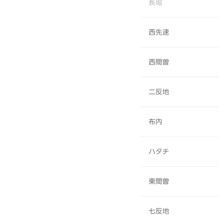
長堀
西先速
西間曽
二反地
布内
ハタチ
東間曽
七反地