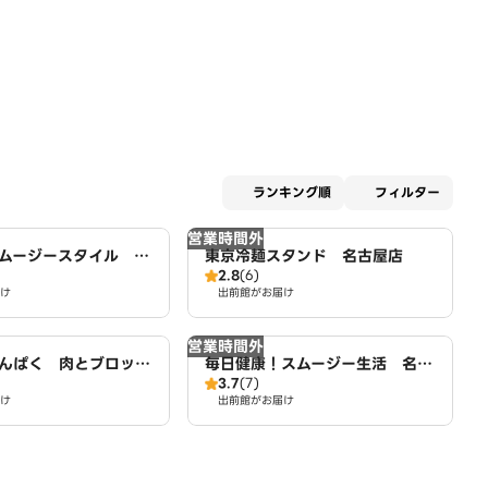
適用な
ランキング順
フィルター
営業時間外
ムージースタイル 名
東京冷麺スタンド 名古屋店
2.8
(6)
け
出前館がお届け
営業時間外
んぱく 肉とブロッコ
毎日健康！スムージー生活 名古
3.7
(7)
名古屋店
屋店
け
出前館がお届け