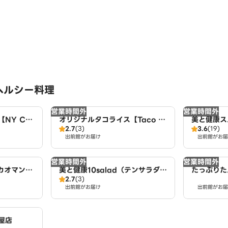
ヘルシー料理
営業時間外
営業時間外
NY CHI
オリジナルタコライス【Taco fe
美と健康ス
2.7
(3)
3.6
(19)
名古屋店
liz】 名古屋店
古屋店
出前館がお届け
出前館がお届
営業時間外
営業時間外
カオマンガ
美と健康10salad（テンサラダ）
たっぷりた
2.7
(3)
古屋店
名古屋店
リー生活 
出前館がお届け
出前館がお届
屋店