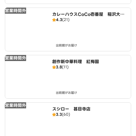
営業時間外
カレーハウスCoCo壱番屋 稲沢大矢
4.3
(21)
店（SD）
出前館がお届け
営業時間外
創作新中華料理 紅梅園
3.8
(11)
出前館がお届け
営業時間外
スシロー 甚目寺店
3.3
(60)