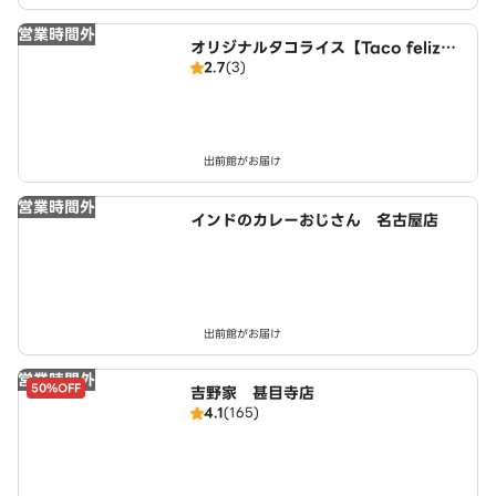
営業時間外
オリジナルタコライス【Taco feliz】
2.7
(3)
名古屋店
出前館がお届け
営業時間外
インドのカレーおじさん 名古屋店
出前館がお届け
営業時間外
50%OFF
吉野家 甚目寺店
4.1
(165)