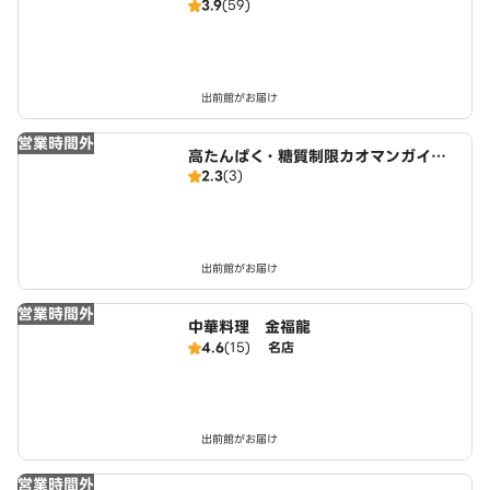
3.9
(59)
出前館がお届け
営業時間外
高たんぱく・糖質制限カオマンガイ
2.3
(3)
東京鶏飯食堂 名古屋店
出前館がお届け
営業時間外
中華料理 金福龍
4.6
(15)
名店
出前館がお届け
営業時間外