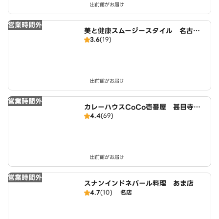
出前館がお届け
営業時間外
美と健康スムージースタイル 名古屋
3.6
(19)
店
出前館がお届け
営業時間外
カレーハウスCoCo壱番屋 甚目寺店
4.4
(69)
（SD）
出前館がお届け
営業時間外
スナンインドネパール料理 あま店
4.7
(10)
名店