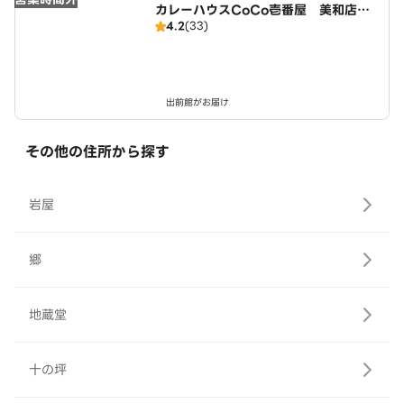
カレーハウスCoCo壱番屋 美和店（S
4.2
(33)
D）
出前館がお届け
その他の住所から探す
岩屋
郷
地蔵堂
十の坪