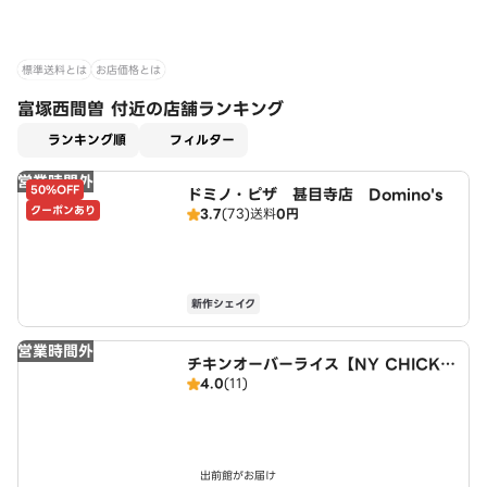
標準送料とは
お店価格とは
富塚西間曽 付近の店舗ランキング
適用なし
ランキング順
フィルター
営業時間外
50%OFF
ドミノ・ピザ 甚目寺店 Domino's
クーポンあり
3.7
(73)
送料
0円
新作シェイク
営業時間外
チキンオーバーライス【NY CHICKE
4.0
(11)
N STAND】 名古屋店
出前館がお届け