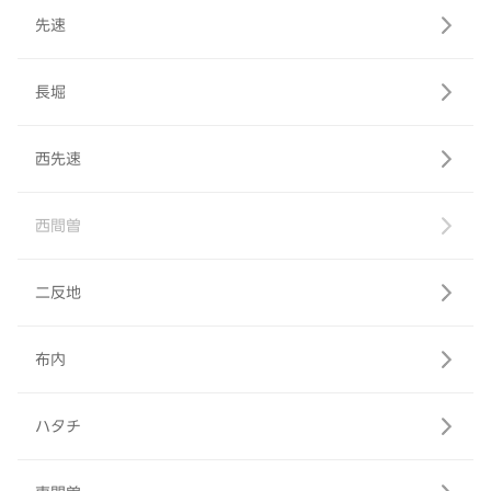
先速
長堀
西先速
西間曽
二反地
布内
ハタチ