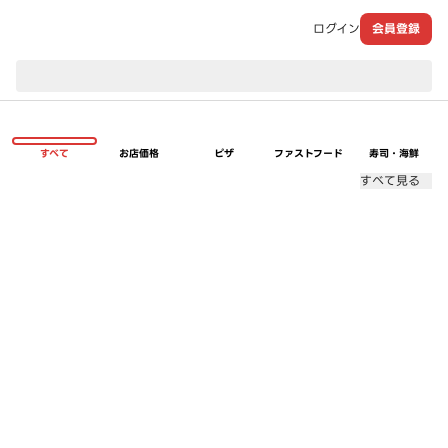
ログイン
会員登録
現在のお届け先：
すべて
お店価格
ピザ
ファストフード
寿司・海鮮
すべて見る