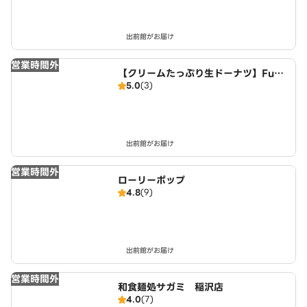
出前館がお届け
営業時間外
【クリームたっぷり生ドーナツ】FuW
5.0
(3)
aDonuts 丹波川中店
出前館がお届け
営業時間外
ローリーポップ
4.8
(9)
出前館がお届け
営業時間外
和食麺処サガミ 稲沢店
4.0
(7)