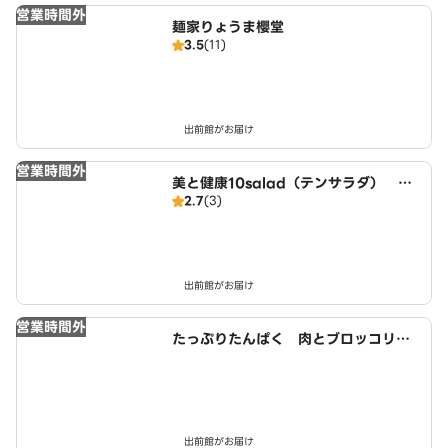
営業時間外
麺家りょうま櫻堂
3.5
(11)
出前館がお届け
営業時間外
美と健康10salad（テンサラダ） 名
2.7
(3)
古屋店
出前館がお届け
営業時間外
たっぷりたんぱく 肉とブロッコリー
生活 名古屋店
出前館がお届け