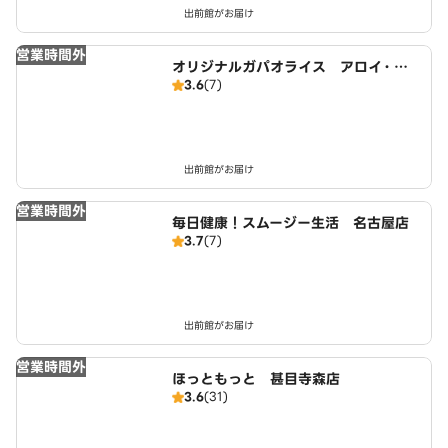
出前館がお届け
営業時間外
オリジナルガパオライス アロイ・ガ
3.6
(7)
パオ 名古屋店
出前館がお届け
営業時間外
毎日健康！スムージー生活 名古屋店
3.7
(7)
出前館がお届け
営業時間外
ほっともっと 甚目寺森店
3.6
(31)