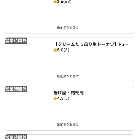
3.6
(68)
出前館がお届け
営業時間外
【クリームたっぷり生ドーナツ】FuW
5.0
(3)
aDonuts 丹波川中店
出前館がお届け
営業時間外
揚げ屋・桔梗庵
4.3
(3)
出前館がお届け
営業時間外