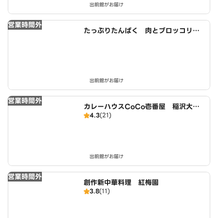
出前館がお届け
営業時間外
たっぷりたんぱく 肉とブロッコリー
生活 名古屋店
出前館がお届け
営業時間外
カレーハウスCoCo壱番屋 稲沢大矢
4.3
(21)
店（SD）
出前館がお届け
営業時間外
創作新中華料理 紅梅園
3.8
(11)