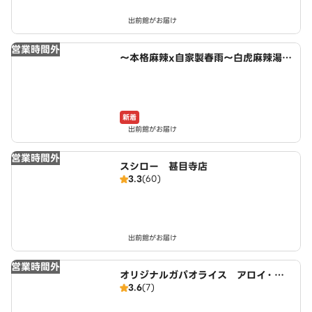
出前館がお届け
営業時間外
～本格麻辣x自家製春雨～白虎麻辣湯
あま市店
新着
出前館がお届け
営業時間外
スシロー 甚目寺店
3.3
(60)
出前館がお届け
営業時間外
オリジナルガパオライス アロイ・ガ
3.6
(7)
パオ 名古屋店