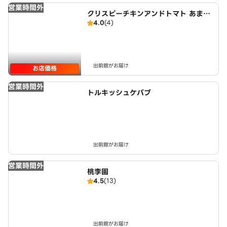
営業時間外
クリスピーチキンアンドトマト あま市
4.0
(4)
店 CRISPY CHICKEN n’ TOMATO
AMASHI
出前館がお届け
お店価格
営業時間外
トルキッシュケバブ
出前館がお届け
営業時間外
桃李園
4.5
(13)
出前館がお届け