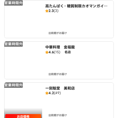
営業時間外
高たんぱく・糖質制限カオマンガイ
2.3
(3)
東京鶏飯食堂 名古屋店
出前館がお届け
営業時間外
中華料理 金福龍
4.6
(15)
名店
出前館がお届け
営業時間外
一刻魁堂 美和店
4.2
(49)
出前館がお届け
お店価格