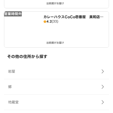
出前館がお届け
営業時間外
カレーハウスCoCo壱番屋 美和店（S
4.2
(33)
D）
出前館がお届け
その他の住所から探す
岩屋
郷
地蔵堂