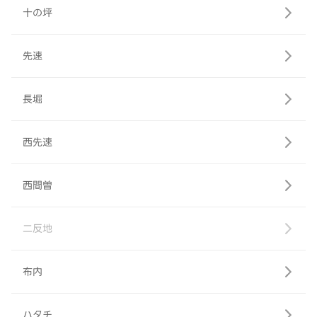
十の坪
先速
長堀
西先速
西間曽
二反地
布内
ハタチ