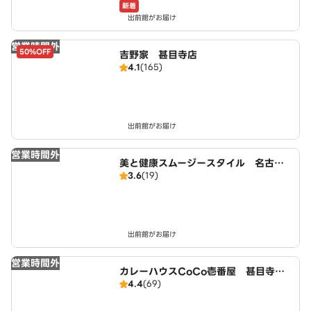
新着
出前館がお届け
営業時間外
50%OFF
吉野家 甚目寺店
4.1
(165)
出前館がお届け
営業時間外
美と健康スムージースタイル 名古屋
3.6
(19)
店
出前館がお届け
営業時間外
カレーハウスCoCo壱番屋 甚目寺店
4.4
(69)
（SD）