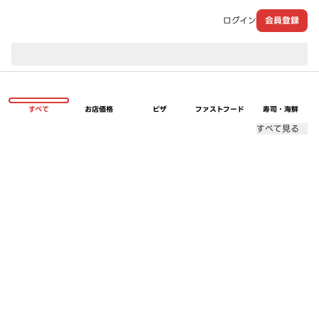
ログイン
会員登録
現在のお届け先：
すべて
お店価格
ピザ
ファストフード
寿司・海鮮
すべて見る