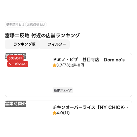
標準送料とは
お店価格とは
富塚二反地 付近の店舗ランキング
適用なし
ランキング順
フィルター
営業時間外
50%OFF
ドミノ・ピザ 甚目寺店 Domino's
クーポンあり
3.7
(73)
送料
0円
新作シェイク
営業時間外
チキンオーバーライス【NY CHICKE
4.0
(11)
N STAND】 名古屋店