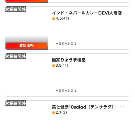
営業時間外
インド・ネパールカレーDEVI大治店
4.5
(41)
出前館がお届け
お店価格
営業時間外
麺家りょうま櫻堂
3.5
(11)
出前館がお届け
営業時間外
美と健康10salad（テンサラダ） 名
2.7
(3)
古屋店