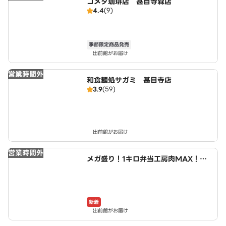
コメダ珈琲店 甚目寺森店
4.4
(9)
季節限定商品発売
出前館がお届け
営業時間外
和食麺処サガミ 甚目寺店
3.9
(59)
出前館がお届け
営業時間外
メガ盛り！1キロ弁当工房肉MAX！大
盛りからあげお弁当 あま市店
新着
出前館がお届け