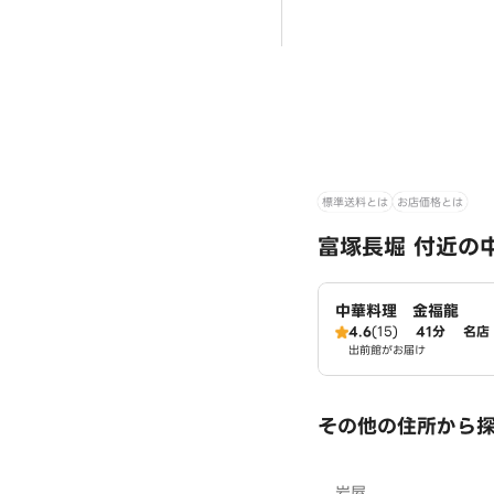
標準送料とは
お店価格とは
富塚長堀 付近の
中華料理 金福龍
4.6
(15)
41分
名店
出前館がお届け
その他の住所から
岩屋