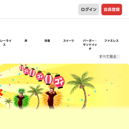
ログイン
会員登録
カレーライ
丼
洋食
スイーツ
バーガー・
ファミレス
ス
サンドイッ
チ
すべて見る