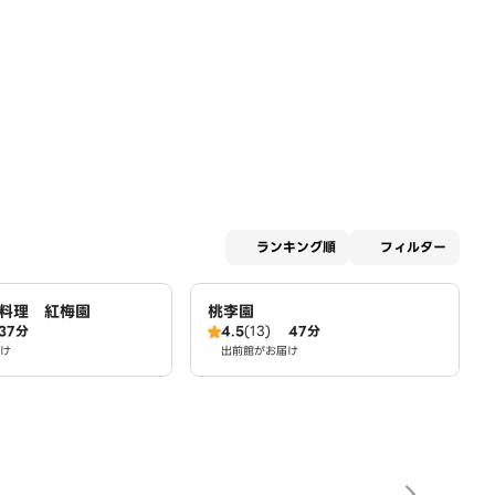
適用な
ランキング順
フィルター
料理 紅梅園
桃李園
37分
4.5
(13)
47分
け
出前館がお届け