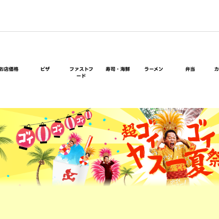
お店価格
ピザ
ファストフ
寿司・海鮮
ラーメン
弁当
ード