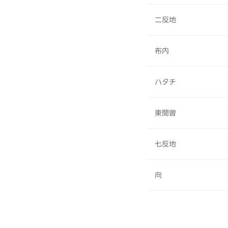
二反地
布内
ハタチ
東間曽
七反地
向