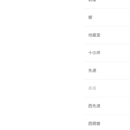
郷
地蔵堂
十の坪
先速
長堀
西先速
西間曽