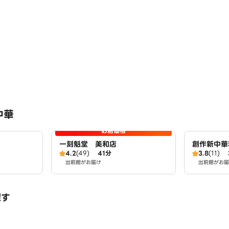
中華
お店価格
一刻魁堂 美和店
創作新中華
4.2
(49)
41分
3.8
(11)
出前館がお届け
出前館がお届
探す