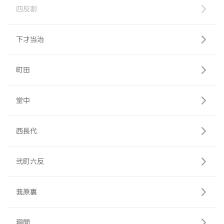
四反割
下才当治
町田
堂中
西長代
弐町六反
莪原裏
廻間