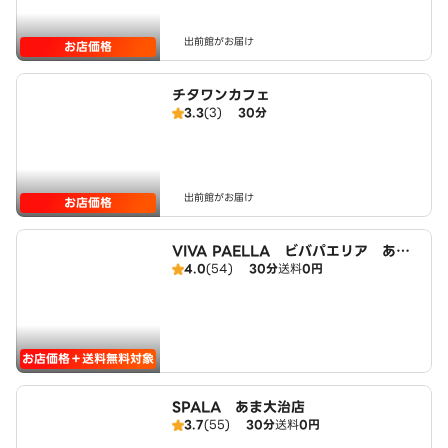
出前館がお届け
お店価格
チタワンカフェ
3.3
(3)
30分
出前館がお届け
お店価格
VIVA PAELLA ビバパエリア あま
4.0
(54)
30分
送料
0円
大治店
お店価格＋送料無料対象
SPALA あま大治店
3.7
(55)
30分
送料
0円