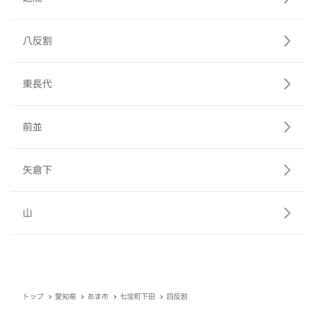
八反割
東長代
前並
矢倉下
山
トップ
愛知県
あま市
七宝町下田
四反割