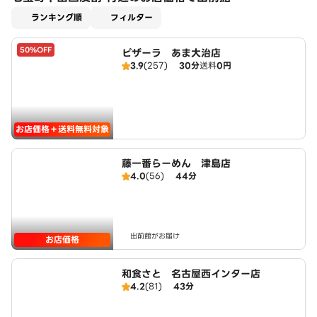
適用なし
ランキング順
フィルター
50%OFF
ピザーラ あま大治店
3.9
(257)
30分
送料
0円
お店価格＋送料無料対象
藤一番らーめん 津島店
4.0
(56)
44分
出前館がお届け
お店価格
和食さと 名古屋西インター店
4.2
(81)
43分