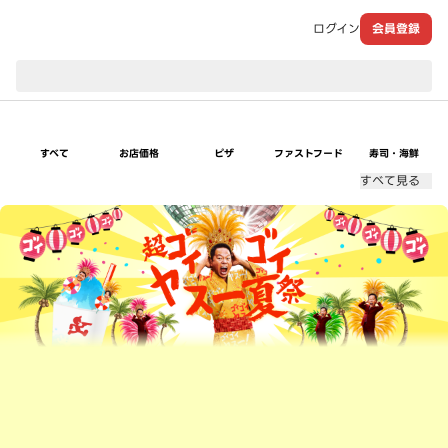
ログイン
会員登録
現在のお届け先：
すべて
お店価格
ピザ
ファストフード
寿司・海鮮
すべて見る
超ゴイゴイヤスー夏祭