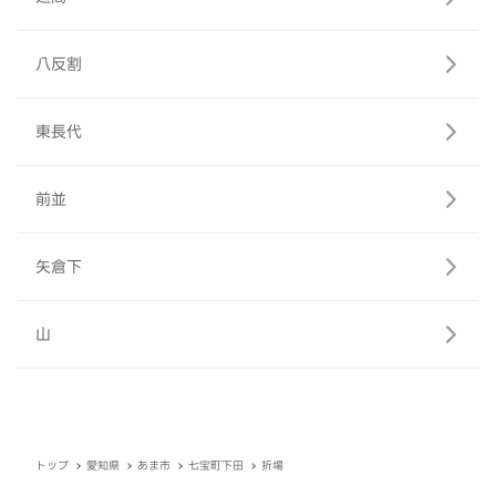
八反割
東長代
前並
矢倉下
山
トップ
愛知県
あま市
七宝町下田
折場