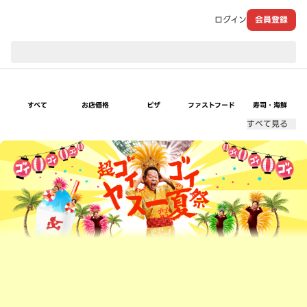
ログイン
会員登録
現在のお届け先：
すべて
お店価格
ピザ
ファストフード
寿司・海鮮
すべて見る
超ゴイゴイヤスー夏祭