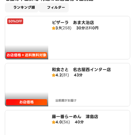
適用なし
ランキング順
フィルター
50%OFF
ピザーラ あま大治店
3.9
(258)
30分
送料
0円
お店価格＋送料無料対象
和食さと 名古屋西インター店
4.2
(81)
43分
出前館がお届け
お店価格
藤一番らーめん 津島店
4.0
(56)
40分