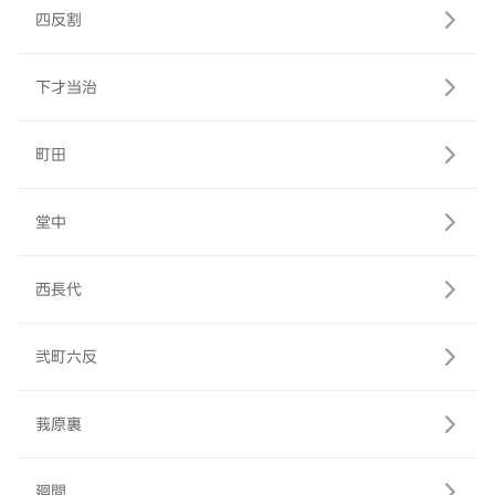
四反割
下才当治
町田
堂中
西長代
弐町六反
莪原裏
廻間