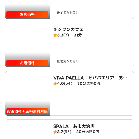
出前館がお届け
お店価格
チタワンカフェ
3.3
(3)
31分
出前館がお届け
お店価格
VIVA PAELLA ビバパエリア あま
4.0
(54)
30分
送料
0円
大治店
お店価格＋送料無料対象
SPALA あま大治店
3.7
(55)
30分
送料
0円