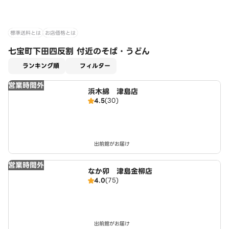
標準送料とは
お店価格とは
七宝町下田四反割 付近のそば・うどん
適用なし
ランキング順
フィルター
営業時間外
浜木綿 津島店
4.5
(30)
出前館がお届け
営業時間外
なか卯 津島金柳店
4.0
(75)
出前館がお届け