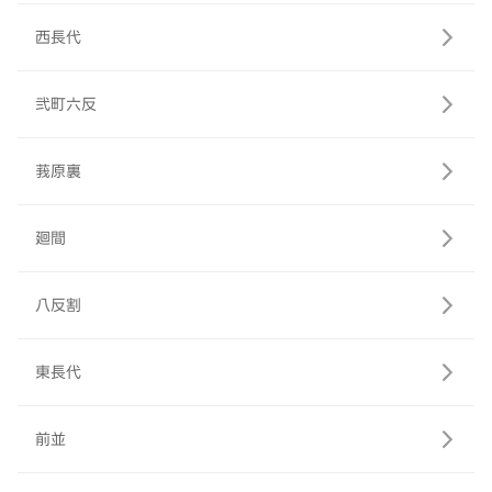
西長代
弐町六反
莪原裏
廻間
八反割
東長代
前並