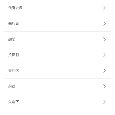
弐町六反
莪原裏
廻間
八反割
東長代
前並
矢倉下