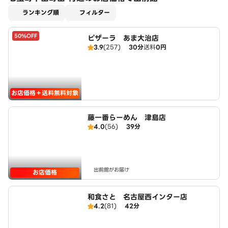
適用なし
ランキング順
フィルター
50%OFF
ピザーラ あま大治店
3.9
(257)
30分
送料
0円
お店価格＋送料無料対象
藤一番らーめん 津島店
4.0
(56)
39分
出前館がお届け
お店価格
和食さと 名古屋西インター店
4.2
(81)
42分