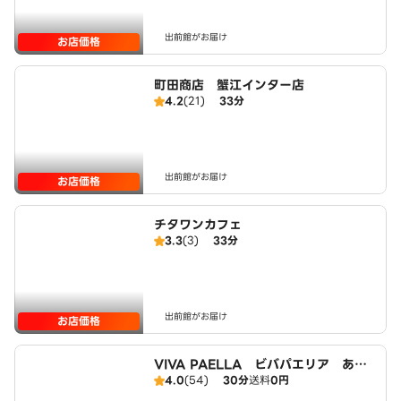
出前館がお届け
お店価格
町田商店 蟹江インター店
4.2
(21)
33分
出前館がお届け
お店価格
チタワンカフェ
3.3
(3)
33分
出前館がお届け
お店価格
VIVA PAELLA ビバパエリア あま
4.0
(54)
30分
送料
0円
大治店