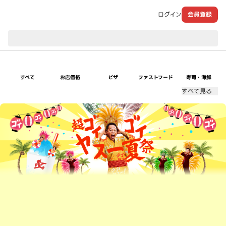
ログイン
会員登録
現在のお届け先：
すべて
お店価格
ピザ
ファストフード
寿司・海鮮
すべて見る
超ゴイゴイヤスー夏祭