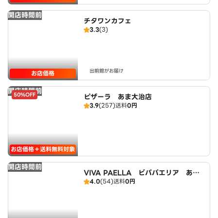
開店時間前
チタワンカフェ
3.3
(3)
出前館がお届け
お店価格
開店時間前
50%OFF
ピザーラ あま大治店
3.9
(257)
送料
0円
お店価格＋送料無料対象
開店時間前
VIVA PAELLA ビバパエリア あま
4.0
(54)
送料
0円
大治店