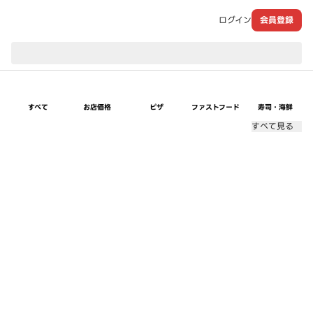
ログイン
会員登録
現在のお届け先：
すべて
お店価格
ピザ
ファストフード
寿司・海鮮
すべて見る