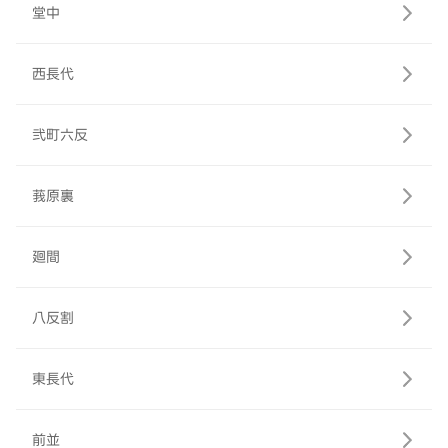
堂中
西長代
弐町六反
莪原裏
廻間
八反割
東長代
前並