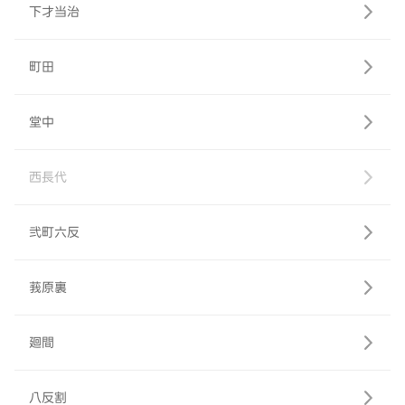
下才当治
町田
堂中
西長代
弐町六反
莪原裏
廻間
八反割