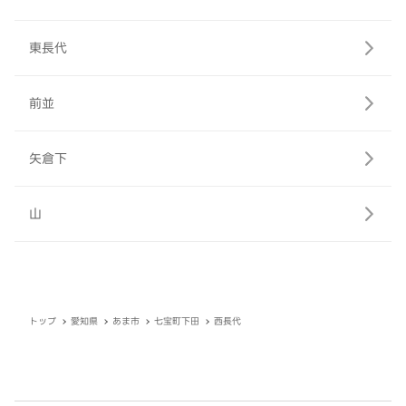
東長代
前並
矢倉下
山
トップ
愛知県
あま市
七宝町下田
西長代