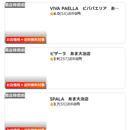
開店時間前
VIVA PAELLA ビバパエリア あま
4.0
(54)
送料
0円
大治店
お店価格＋送料無料対象
開店時間前
ピザーラ あま大治店
3.9
(257)
送料
0円
お店価格＋送料無料対象
開店時間前
SPALA あま大治店
3.7
(55)
送料
0円