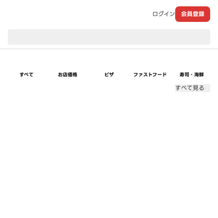
ログイン
会員登録
現在のお届け先：
すべて
お店価格
ピザ
ファストフード
寿司・海鮮
すべて見る