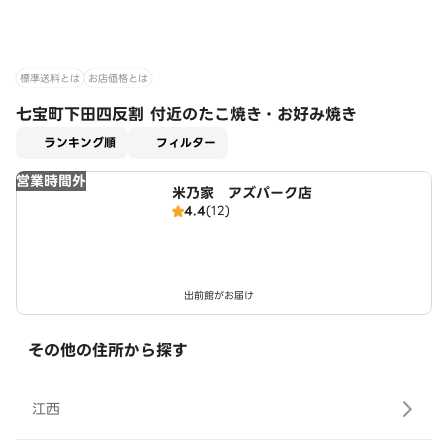
標準送料とは
お店価格とは
七宝町下田四反割 付近のたこ焼き・お好み焼き
適用なし
ランキング順
フィルター
営業時間外
米乃家 アズパーク店
4.4
(12)
出前館がお届け
その他の住所から探す
江西