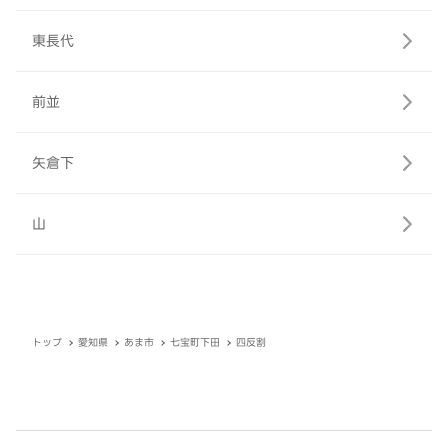
東長代
前並
矢倉下
山
トップ
愛知県
あま市
七宝町下田
四反割