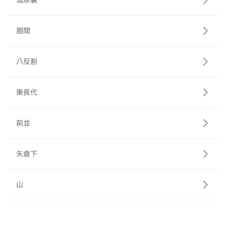
莪原裏
廻間
八反割
東長代
前並
矢倉下
山