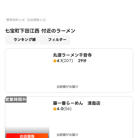
標準送料とは
お店価格とは
七宝町下田江西 付近のラーメン
適用なし
ランキング順
フィルター
丸源ラーメン千音寺
4.1
(207)
29分
出前館がお届け
営業時間外
藤一番らーめん 津島店
4.0
(56)
出前館がお届け
お店価格