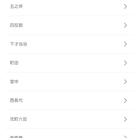
五之坪
四反割
下才当治
町田
堂中
西長代
弐町六反