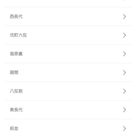
西長代
弐町六反
莪原裏
廻間
八反割
東長代
前並