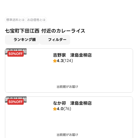
標準送料とは
お店価格とは
七宝町下田江西 付近のカレーライス
適用なし
ランキング順
フィルター
開店時間前
50%OFF
吉野家 津島金柳店
4.3
(124)
出前館がお届け
開店時間前
50%OFF
なか卯 津島金柳店
4.0
(76)
出前館がお届け