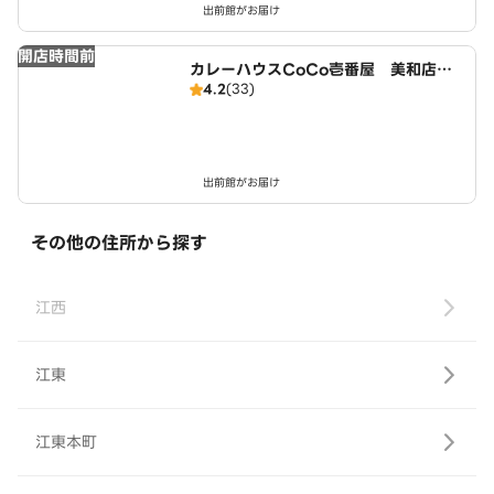
出前館がお届け
開店時間前
カレーハウスCoCo壱番屋 美和店（S
4.2
(33)
D）
出前館がお届け
その他の住所から探す
江西
江東
江東本町