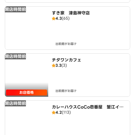
開店時間前
すき家 津島神守店
4.3
(65)
出前館がお届け
開店時間前
チタワンカフェ
3.3
(3)
出前館がお届け
お店価格
開店時間前
カレーハウスCoCo壱番屋 蟹江イン
4.2
(113)
ター店（SD）