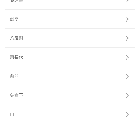
莪原裏
廻間
八反割
東長代
前並
矢倉下
山