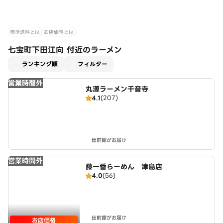
標準送料とは
お店価格とは
七宝町下田江向 付近のラーメン
適用なし
ランキング順
フィルター
営業時間外
丸源ラーメン千音寺
4.1
(207)
出前館がお届け
営業時間外
藤一番らーめん 津島店
4.0
(56)
出前館がお届け
お店価格