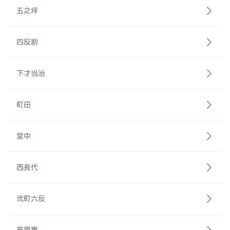
五之坪
四反割
下才当治
町田
堂中
西長代
弐町六反