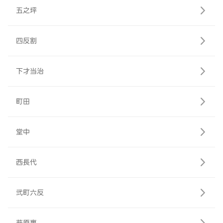
五之坪
四反割
下才当治
町田
堂中
西長代
弐町六反