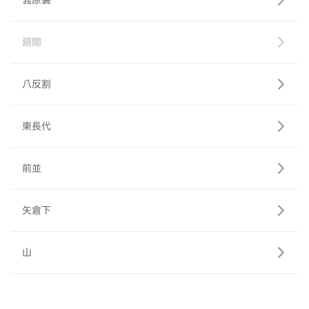
莪原裏
廻間
八反割
東長代
前並
矢倉下
山