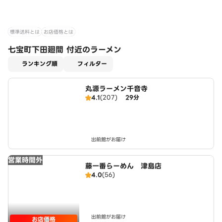
標準送料とは
お店価格とは
七宝町下田廻間 付近のラーメン
適用なし
ランキング順
フィルター
丸源ラーメン千音寺
4.1
(207)
29分
出前館がお届け
営業時間外
藤一番らーめん 津島店
4.0
(56)
出前館がお届け
お店価格