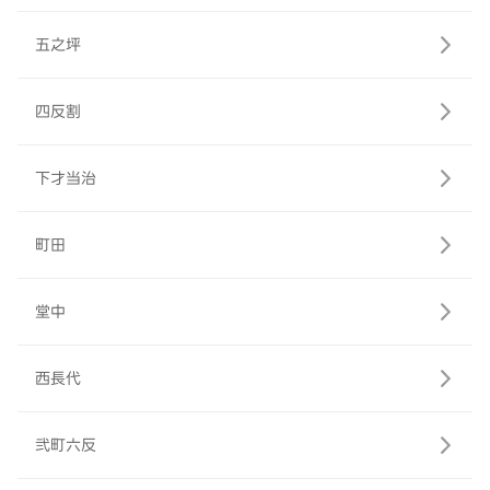
五之坪
四反割
下才当治
町田
堂中
西長代
弐町六反