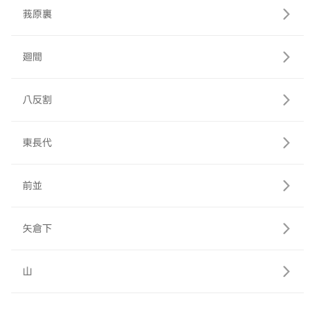
莪原裏
廻間
八反割
東長代
前並
矢倉下
山