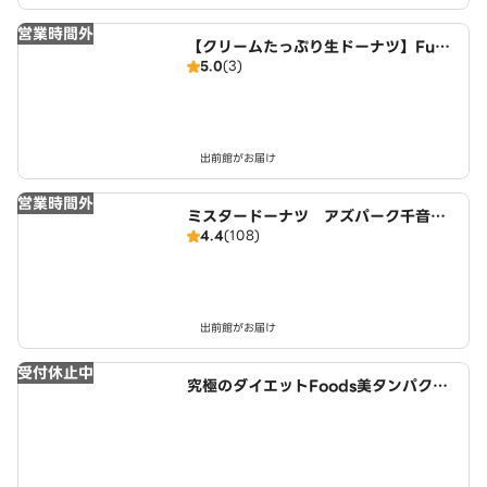
営業時間外
【クリームたっぷり生ドーナツ】FuW
5.0
(3)
aDonuts 丹波川中店
出前館がお届け
営業時間外
ミスタードーナツ アズパーク千音寺
4.4
(108)
ショップ
出前館がお届け
受付休止中
究極のダイエットFoods美タンパクラ
ボ 津島店