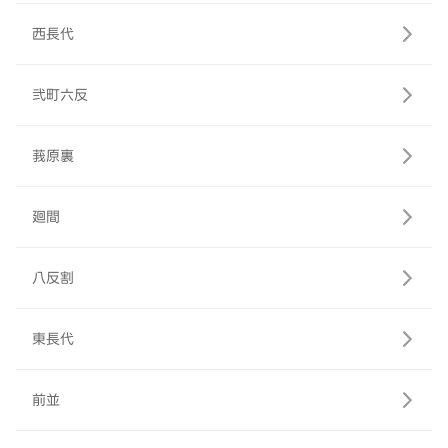
西長代
弐町六反
莪原裏
廻間
八反割
東長代
前並