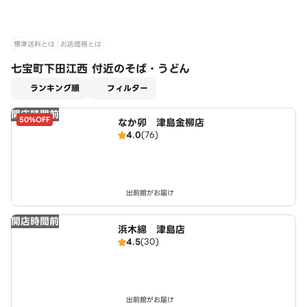
標準送料とは
お店価格とは
七宝町下田江西 付近のそば・うどん
適用なし
ランキング順
フィルター
開店時間前
50%OFF
なか卯 津島金柳店
4.0
(76)
出前館がお届け
開店時間前
浜木綿 津島店
4.5
(30)
出前館がお届け