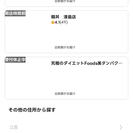
出前館がお届け
開店時間前
韓丼 津島店
4.1
(49)
出前館がお届け
受付休止中
究極のダイエットFoods美タンパクラ
ボ 津島店
出前館がお届け
その他の住所から探す
江西