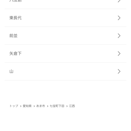
八反割
東長代
前並
矢倉下
山
トップ
愛知県
あま市
七宝町下田
江西