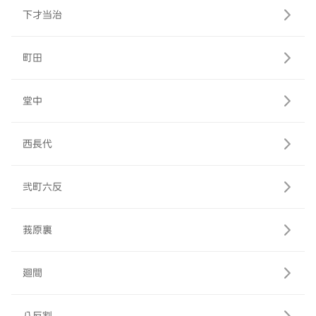
下才当治
町田
堂中
西長代
弐町六反
莪原裏
廻間