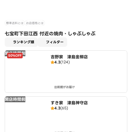
標準送料とは
お店価格とは
七宝町下田江西 付近の焼肉・しゃぶしゃぶ
適用なし
ランキング順
フィルター
開店時間前
50%OFF
吉野家 津島金柳店
4.3
(124)
出前館がお届け
開店時間前
すき家 津島神守店
4.3
(65)