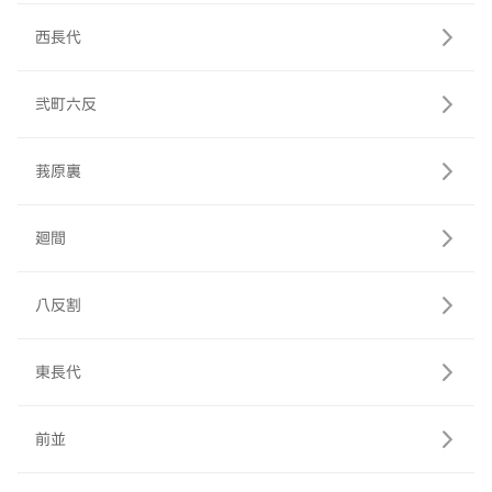
西長代
弐町六反
莪原裏
廻間
八反割
東長代
前並