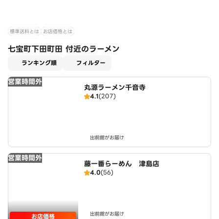
標準送料とは
お店価格とは
七宝町下田町田 付近のラーメン
適用なし
ランキング順
フィルター
営業時間外
丸源ラーメン千音寺
4.1
(207)
出前館がお届け
営業時間外
藤一番らーめん 津島店
4.0
(56)
出前館がお届け
お店価格